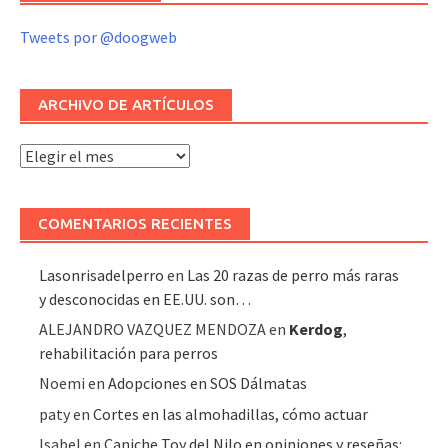
Tweets por @doogweb
ARCHIVO DE ARTÍCULOS
Archivo
de
artículos
COMENTARIOS RECIENTES
Lasonrisadelperro
en
Las 20 razas de perro más raras
y desconocidas en EE.UU. son…
ALEJANDRO VAZQUEZ MENDOZA
en
Kerdog
,
rehabilitación para perros
Noemi
en
Adopciones en SOS Dálmatas
paty
en
Cortes en las almohadillas, cómo actuar
Isabel
en
Caniche Toy del Nilo en opiniones y reseñas: