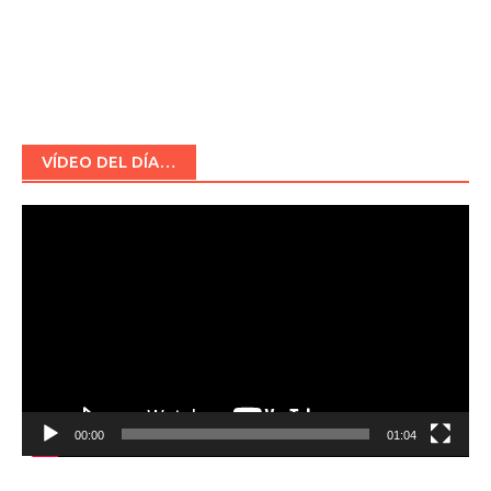
VÍDEO DEL DÍA…
Reproductor
de
vídeo
00:00
01:04