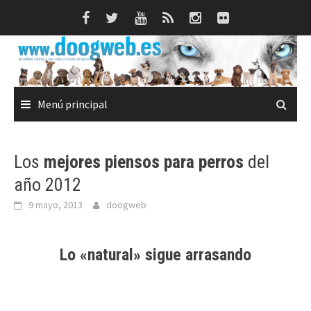
Saltar
al
contenido
Menú principal
Los
mejores piensos para perros
del
año 2012
9 mayo, 2013
doogweb
Lo «natural» sigue arrasando