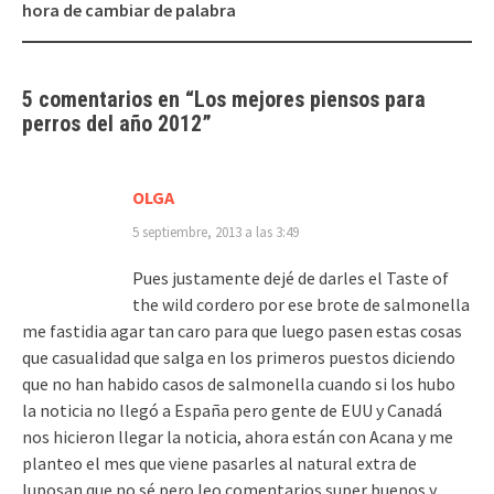
de
hora de cambiar de palabra
entradas
5 comentarios en “
Los
mejores piensos para
perros
del año 2012
”
OLGA
5 septiembre, 2013 a las 3:49
Pues justamente dejé de darles el Taste of
the wild cordero por ese brote de salmonella
me fastidia agar tan caro para que luego pasen estas cosas
que casualidad que salga en los primeros puestos diciendo
que no han habido casos de salmonella cuando si los hubo
la noticia no llegó a España pero gente de EUU y Canadá
nos hicieron llegar la noticia, ahora están con Acana y me
planteo el mes que viene pasarles al natural extra de
luposan que no sé pero leo comentarios super buenos y