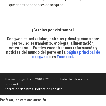
qué debes saber antes de adoptar
¡Gracias por visitarnos!
Doogweb es actualidad, noticias y divulgación sobre
perros, adiestramiento, etología, alimentación,
veterinaria... Puedes encontrar
más información y
noticias del mundo del perro
en la
página principal de
doogweb
o en
Facebook
© www.doogweb.es, 2010-2023 -
RSS
- Todos los derechos
reservados.
Acerca de Nosotros
|
Política de Cookies
Por favor, lee esto con atención