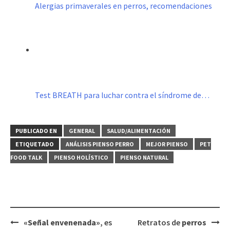
Alergias primaverales en perros, recomendaciones
Test BREATH para luchar contra el síndrome de…
PUBLICADO EN
GENERAL
SALUD/ALIMENTACIÓN
ETIQUETADO
ANÁLISIS PIENSO PERRO
MEJOR PIENSO
PET
FOOD TALK
PIENSO HOLÍSTICO
PIENSO NATURAL
Navegación
«Señal envenenada»
, es
Retratos de
perros