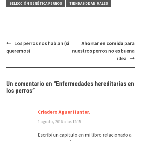
SELECCIÓN GENÉTICA PERROS
TIENDAS DE ANIMALES
Navegación
Los perros nos hablan (si
Ahorrar en comida
para
de
queremos)
nuestros perros no es buena
entradas
idea
Un comentario en “
Enfermedades hereditarias
en
los perros
”
Criadero Aguer Hunter.
1 agosto, 2016 a las 12:15
Escribí un capitulo en mi libro relacionado a