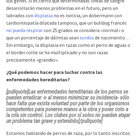
sus genes. Sí es cierto que determinadas líneas de sangre
desarrollarán menos problemas en el futuro, pero un
labrados con
displasia
no es noticia, un dobermann con
cardiomiopatía dilatada tampoco, que un bulldog francés
no pueda respirar
con 25 grados se considera «normal» o
que un porcentaje de dálmtas sean
sordos
de nacimiento…
Sin embargo, la displasia en razas como el perro de aguas o
el border collie se ha multiplicado y no son razas
precisamente «grandes».
¿Qué podemos hacer para luchar contra las
enfermedades hereditarias?
[pullquote]Las enfermedades hereditarias de los perros se
pueden erradicar -o al menos minimizar su incidencia- sólo
hace falta que exista voluntad por parte de los organismos
competentes para ponerse manos a la obra y poner coto a
la cría sin control. Los clubes por sí solos no pueden atajar
un problema tan grave y extendido[/pullquote]
Estamos hablando de perros de raza, por lo tanto inscritos