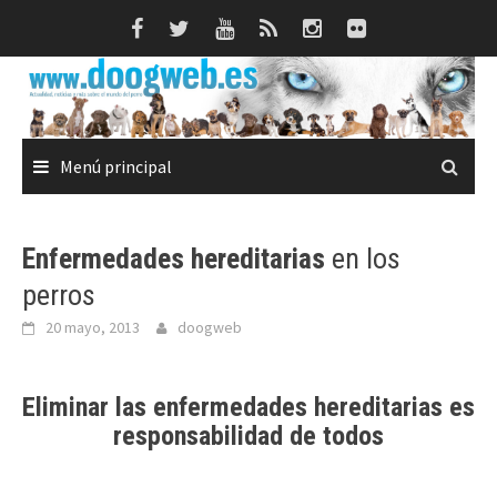
Saltar
al
contenido
Menú principal
Enfermedades hereditarias
en los
perros
20 mayo, 2013
doogweb
Eliminar las
enfermedades hereditarias
es
responsabilidad de todos