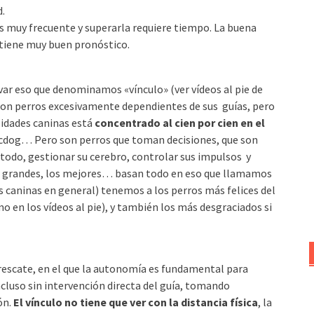
d.
es muy frecuente y superarla requiere tiempo. La buena
 tiene muy buen pronóstico.
var eso que denominamos «vínculo» (ver vídeos al pie de
 son perros excesivamente dependientes de sus guías, pero
ilidades caninas está
concentrado al cien por cien en el
discdog… Pero son perros que toman decisiones, que son
 todo, gestionar su cerebro, controlar sus impulsos y
s grandes, los mejores… basan todo en eso que llamamos
es caninas en general) tenemos a los perros más felices del
 en los vídeos al pie), y también los más desgraciados si
 rescate, en el que la autonomía es fundamental para
incluso sin intervención directa del guía, tomando
ón.
El vínculo no tiene que ver con la distancia física
, la