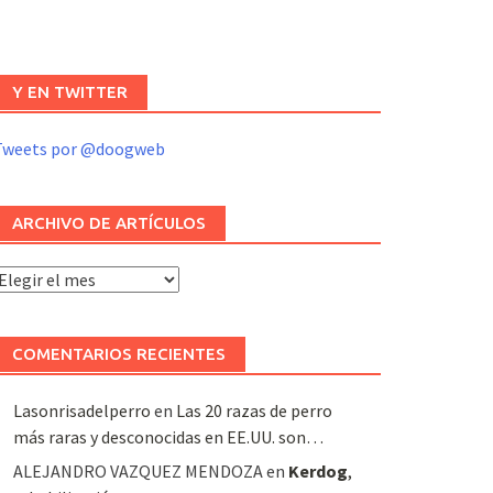
Y EN TWITTER
Tweets por @doogweb
ARCHIVO DE ARTÍCULOS
rchivo
e
rtículos
COMENTARIOS RECIENTES
Lasonrisadelperro
en
Las 20 razas de perro
más raras y desconocidas en EE.UU. son…
ALEJANDRO VAZQUEZ MENDOZA
en
Kerdog
,