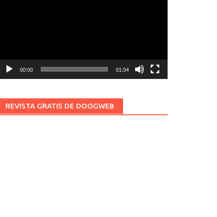
ídeo
00:00
01:04
REVISTA GRATIS DE DOOGWEB