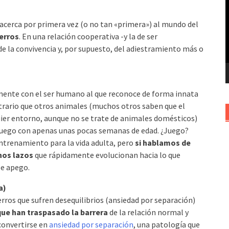
v
 acerca por primera vez (o no tan «primera») al mundo del
perros
. En una relación cooperativa -y la de ser
de la convivencia y, por supuesto, del adiestramiento más o
lmente con el ser humano al que reconoce de forma innata
rario que otros animales (muchos otros saben que el
ier entorno, aunque no se trate de animales domésticos)
uego con apenas unas pocas semanas de edad. ¿Juego?
 entrenamiento para la vida adulta, pero
si hablamos de
unos lazos
que rápidamente evolucionan hacia lo que
pe apego.
a)
rros que sufren desequilibrios (ansiedad por separación)
que han traspasado la barrera
de la relación normal y
convertirse en
ansiedad por separación
, una patología que