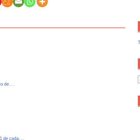
A
ado de…
d
a
 1 de cada…