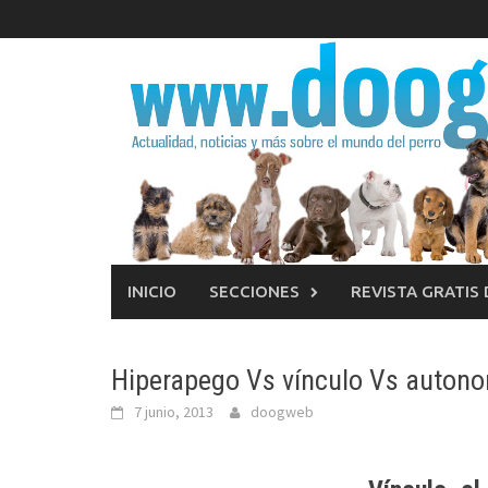
Saltar
al
contenido
INICIO
SECCIONES
REVISTA GRATIS
Hiperapego Vs vínculo Vs autonom
7 junio, 2013
doogweb