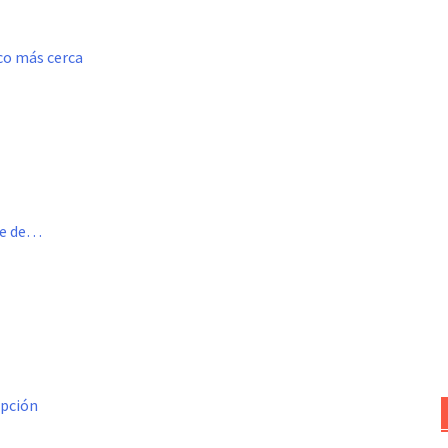
oco más cerca
me de…
opción