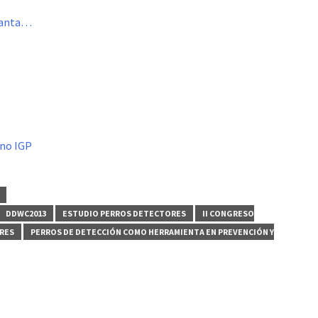
nfanta…
ino IGP
DDWC2013
ESTUDIO PERROS DETECTORES
II CONGRESO
RES
PERROS DE DETECCIÓN COMO HERRAMIENTA EN PREVENCIÓN Y