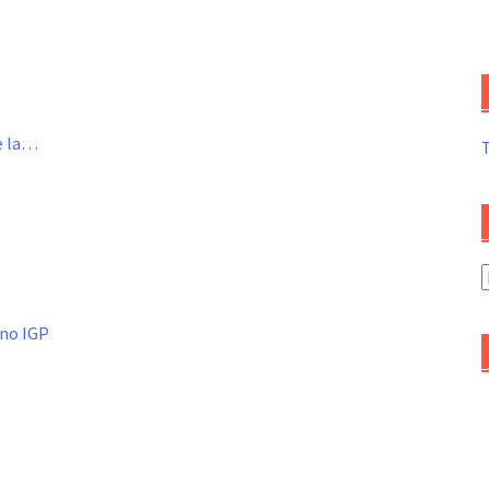
de la…
A
d
a
ino IGP