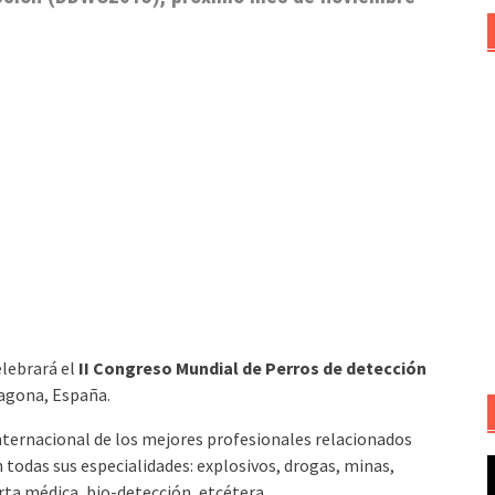
elebrará el
II Congreso Mundial de Perros de detección
ragona, España.
nternacional de los mejores profesionales relacionados
 todas sus especialidades: explosivos, drogas, minas,
R
rta médica, bio-detección, etcétera.
d