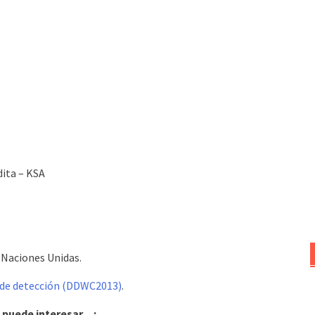
ita – KSA
 Naciones Unidas.
s de detección (DDWC2013)
.
 puede interesar…: