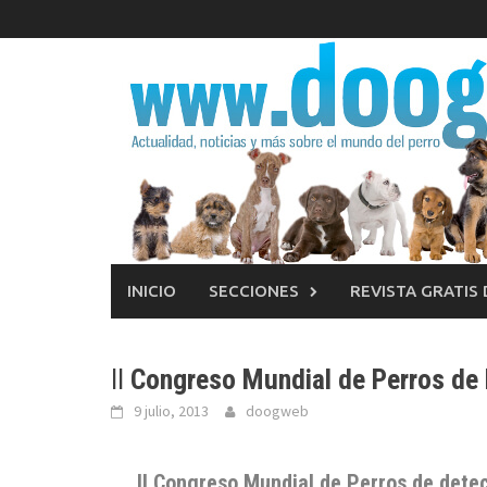
Saltar
al
contenido
INICIO
SECCIONES
REVISTA GRATIS
II
Congreso Mundial de Perros de
9 julio, 2013
doogweb
II Congreso Mundial de Perros de dete