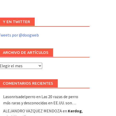
Y EN TWITTER
Tweets por @doogweb
ARCHIVO DE ARTÍCULOS
rchivo
e
rtículos
COMENTARIOS RECIENTES
Lasonrisadelperro
en
Las 20 razas de perro
más raras y desconocidas en EE.UU. son…
ALEJANDRO VAZQUEZ MENDOZA
en
Kerdog
,