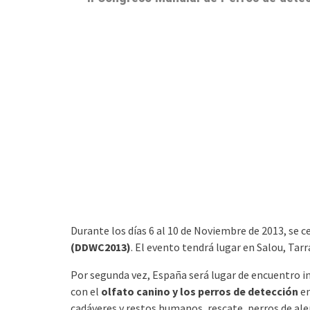
Durante los días 6 al 10 de Noviembre de 2013, se c
(DDWC2013)
. El evento tendrá lugar en Salou, Tar
Por segunda vez, España será lugar de encuentro i
con el
olfato canino y los perros de detección
en
cadáveres y restos humanos, rescate, perros de ale