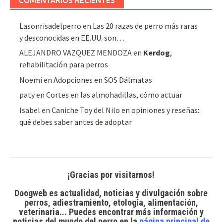
COMENTARIOS RECIENTES
Lasonrisadelperro
en
Las 20 razas de perro más raras
y desconocidas en EE.UU. son…
ALEJANDRO VAZQUEZ MENDOZA
en
Kerdog
,
rehabilitación para perros
Noemi
en
Adopciones en SOS Dálmatas
paty
en
Cortes en las almohadillas, cómo actuar
Isabel
en
Caniche Toy del Nilo en opiniones y reseñas:
qué debes saber antes de adoptar
¡Gracias por visitarnos!
Doogweb es actualidad, noticias y divulgación sobre
perros, adiestramiento, etología, alimentación,
veterinaria... Puedes encontrar
más información y
noticias del mundo del perro
en la
página principal de