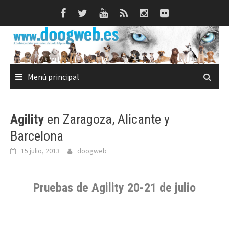
Saltar
al
contenido
Menú principal
Agility
en Zaragoza, Alicante y
Barcelona
15 julio, 2013
doogweb
Pruebas de
Agility
20-21 de julio