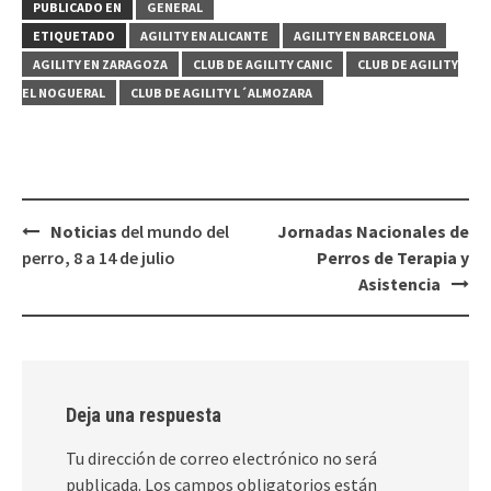
PUBLICADO EN
GENERAL
ETIQUETADO
AGILITY EN ALICANTE
AGILITY EN BARCELONA
AGILITY EN ZARAGOZA
CLUB DE AGILITY CANIC
CLUB DE AGILITY
EL NOGUERAL
CLUB DE AGILITY L´ALMOZARA
Navegación
Noticias
del mundo del
Jornadas Nacionales de
de
perro, 8 a 14 de julio
Perros de Terapia y
entradas
Asistencia
Deja una respuesta
Tu dirección de correo electrónico no será
publicada.
Los campos obligatorios están