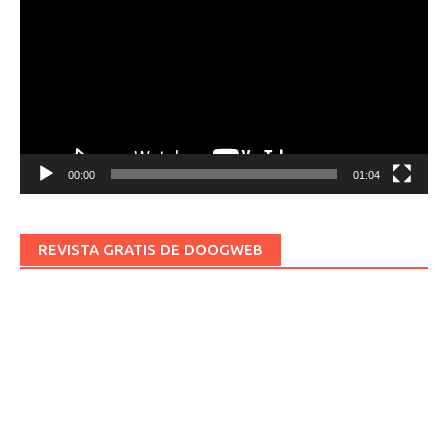
vídeo
00:00
01:04
REVISTA GRATIS DE DOOGWEB