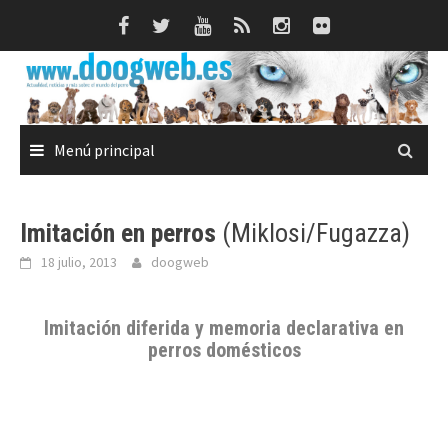
Saltar
al
contenido
Menú principal
Imitación en perros
(Miklosi/Fugazza)
18 julio, 2013
doogweb
Imitación diferida y memoria declarativa en
perros domésticos