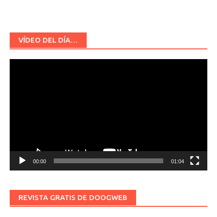
VÍDEO DEL DÍA…
Reproductor
de
vídeo
00:00
01:04
REVISTA GRATIS DE DOOGWEB