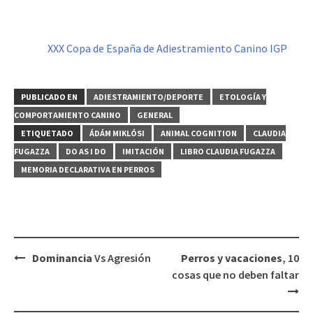
XXX Copa de España de Adiestramiento Canino IGP
PUBLICADO EN
ADIESTRAMIENTO/DEPORTE
ETOLOGÍA Y
COMPORTAMIENTO CANINO
GENERAL
ETIQUETADO
ÁDÁM MIKLÓSI
ANIMAL COGNITION
CLAUDIA
FUGAZZA
DO AS I DO
IMITACIÓN
LIBRO CLAUDIA FUGAZZA
MEMORIA DECLARATIVA EN PERROS
Navegación
Dominancia
Vs Agresión
Perros y vacaciones
, 10
de
cosas que no deben faltar
entradas