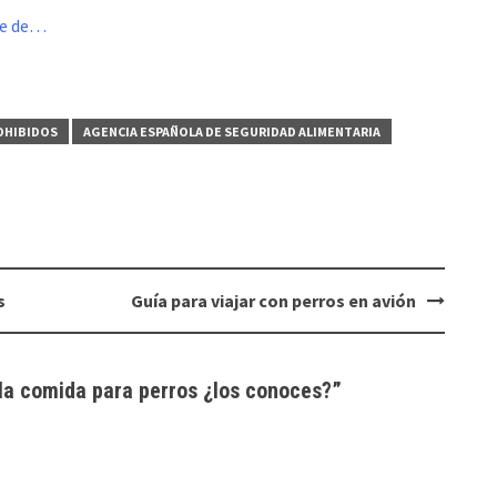
me de…
OHIBIDOS
AGENCIA ESPAÑOLA DE SEGURIDAD ALIMENTARIA
s
Guía para viajar con
perros en avión
 la
comida para perros
¿los conoces?
”