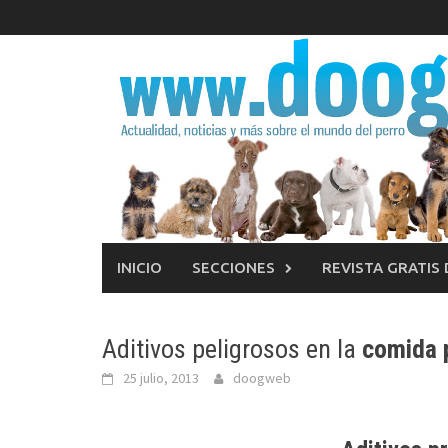
Saltar
al
contenido
INICIO
SECCIONES
REVISTA GRATIS
Aditivos peligrosos en la
comida 
25 julio, 2013
doogweb