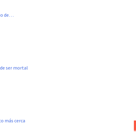
ado de…
ede ser mortal
oco más cerca