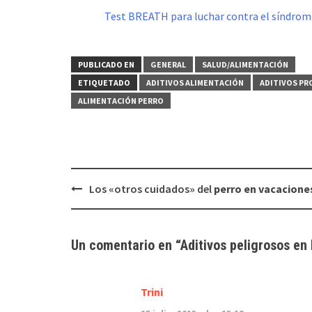
Test BREATH para luchar contra el síndro
PUBLICADO EN
GENERAL
SALUD/ALIMENTACIÓN
ETIQUETADO
ADITIVOS ALIMENTACIÓN
ADITIVOS PR
ALIMENTACIÓN PERRO
Navegación
Los «otros cuidados» del
perro en vacacione
de
entradas
Un comentario en “
Aditivos peligrosos en
Trini