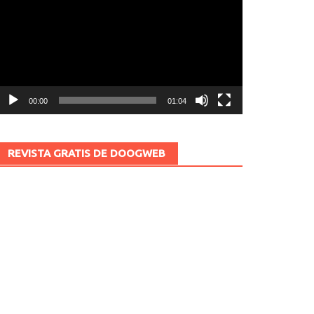
ídeo
00:00
01:04
REVISTA GRATIS DE DOOGWEB