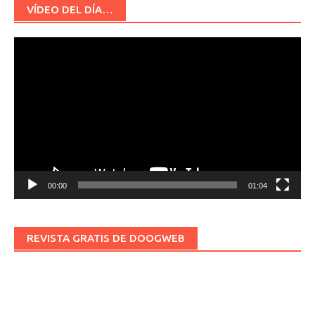
VÍDEO DEL DÍA…
Reproductor
de
vídeo
00:00
01:04
REVISTA GRATIS DE DOOGWEB