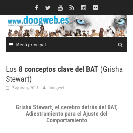
Saltar
al
contenido
Menú principal
Los
8 conceptos clave del BAT
(Grisha
Stewart)
7 agosto, 2013
doogweb
Grisha Stewart
, el cerebro detrás del BAT,
Adiestramiento para el Ajuste del
Comportamiento