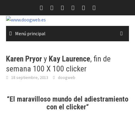
Saltar
al
contenido
Menú principal
Karen Pryor
y
Kay Laurence
, fin de
semana 100 X 100 clicker
18 septiembre, 2013
doogweb
“El maravilloso mundo del
adiestramiento
con el clicker
“