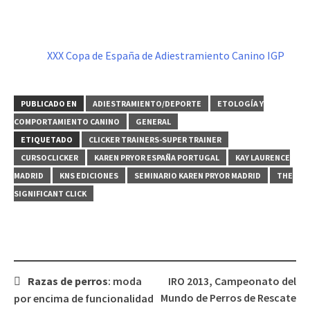
XXX Copa de España de Adiestramiento Canino IGP
PUBLICADO EN
ADIESTRAMIENTO/DEPORTE
ETOLOGÍA Y
COMPORTAMIENTO CANINO
GENERAL
ETIQUETADO
CLICKER TRAINERS-SUPER TRAINER
CURSOCLICKER
KAREN PRYOR ESPAÑA PORTUGAL
KAY LAURENCE
MADRID
KNS EDICIONES
SEMINARIO KAREN PRYOR MADRID
THE
SIGNIFICANT CLICK
Navegación
Razas de perros
: moda
IRO 2013, Campeonato del
de
Mundo de Perros de Rescate
por encima de funcionalidad