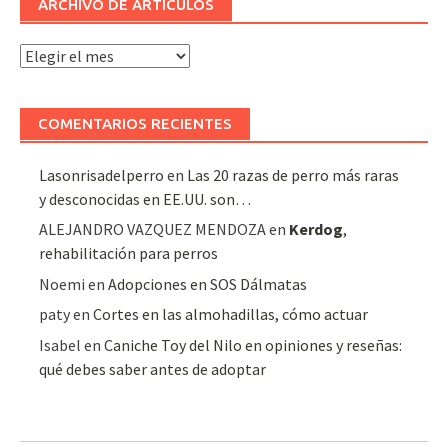
ARCHIVO DE ARTÍCULOS
Archivo
de
artículos
COMENTARIOS RECIENTES
Lasonrisadelperro
en
Las 20 razas de perro más raras
y desconocidas en EE.UU. son…
ALEJANDRO VAZQUEZ MENDOZA
en
Kerdog
,
rehabilitación para perros
Noemi
en
Adopciones en SOS Dálmatas
paty
en
Cortes en las almohadillas, cómo actuar
Isabel
en
Caniche Toy del Nilo en opiniones y reseñas:
qué debes saber antes de adoptar