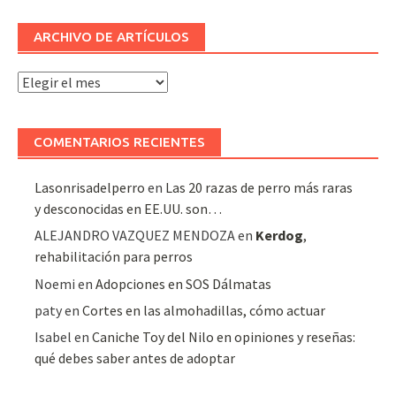
ARCHIVO DE ARTÍCULOS
Archivo
de
artículos
COMENTARIOS RECIENTES
Lasonrisadelperro
en
Las 20 razas de perro más raras
y desconocidas en EE.UU. son…
ALEJANDRO VAZQUEZ MENDOZA
en
Kerdog
,
rehabilitación para perros
Noemi
en
Adopciones en SOS Dálmatas
paty
en
Cortes en las almohadillas, cómo actuar
Isabel
en
Caniche Toy del Nilo en opiniones y reseñas:
qué debes saber antes de adoptar