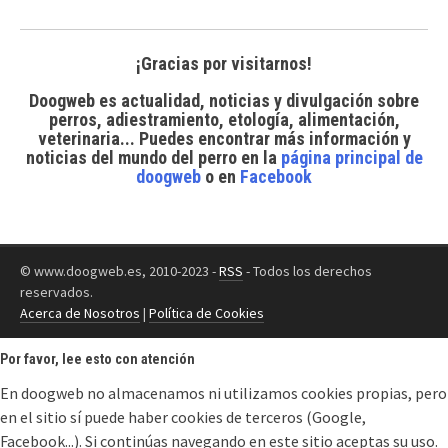
¡Gracias por visitarnos!
Doogweb es actualidad, noticias y divulgación sobre
perros, adiestramiento, etología, alimentación,
veterinaria... Puedes encontrar
más información y
noticias del mundo del perro
en la
página principal de
doogweb
o en
Facebook
© www.doogweb.es, 2010-2023 -
RSS
- Todos los derechos
reservados.
Acerca de Nosotros
|
Política de Cookies
Por favor, lee esto con atención
En doogweb no almacenamos ni utilizamos cookies propias, pero
en el sitio sí puede haber cookies de terceros (Google,
Facebook...). Si continúas navegando en este sitio aceptas su uso.