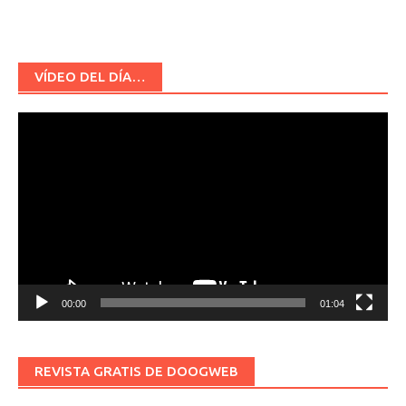
VÍDEO DEL DÍA…
Reproductor
de
vídeo
00:00
01:04
REVISTA GRATIS DE DOOGWEB