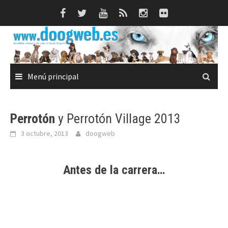
Saltar
al
contenido
Menú principal
Perrotón
y Perrotón Village 2013
3 octubre, 2013
doogweb
Antes de la carrera…