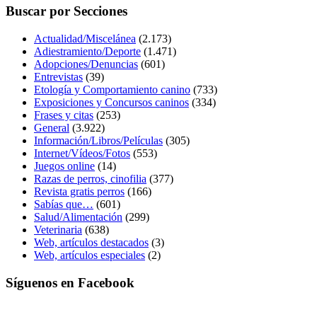
Buscar por Secciones
Actualidad/Miscelánea
(2.173)
Adiestramiento/Deporte
(1.471)
Adopciones/Denuncias
(601)
Entrevistas
(39)
Etología y Comportamiento canino
(733)
Exposiciones y Concursos caninos
(334)
Frases y citas
(253)
General
(3.922)
Información/Libros/Películas
(305)
Internet/Vídeos/Fotos
(553)
Juegos online
(14)
Razas de perros, cinofilia
(377)
Revista gratis perros
(166)
Sabías que…
(601)
Salud/Alimentación
(299)
Veterinaria
(638)
Web, artículos destacados
(3)
Web, artículos especiales
(2)
Síguenos en Facebook