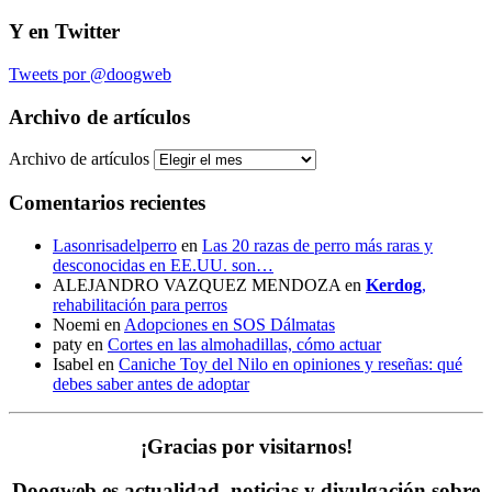
Y en Twitter
Tweets por @doogweb
Archivo de artículos
Archivo de artículos
Comentarios recientes
Lasonrisadelperro
en
Las 20 razas de perro más raras y
desconocidas en EE.UU. son…
ALEJANDRO VAZQUEZ MENDOZA
en
Kerdog
,
rehabilitación para perros
Noemi
en
Adopciones en SOS Dálmatas
paty
en
Cortes en las almohadillas, cómo actuar
Isabel
en
Caniche Toy del Nilo en opiniones y reseñas: qué
debes saber antes de adoptar
¡Gracias por visitarnos!
Doogweb es actualidad, noticias y divulgación sobre