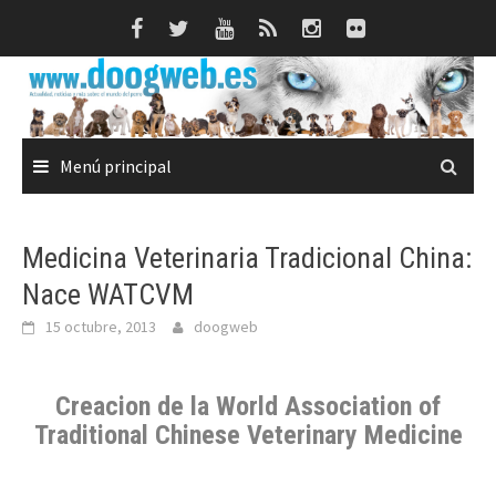
Saltar
al
contenido
Menú principal
Medicina Veterinaria Tradicional China:
Nace WATCVM
15 octubre, 2013
doogweb
Creacion de la World Association of
Traditional Chinese Veterinary Medicine