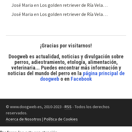
José Maria
en
Los golden retriever de Ría Vela…
José Maria
en
Los golden retriever de Ría Vela…
¡Gracias por visitarnos!
Doogweb es actualidad, noticias y divulgación sobre
perros, adiestramiento, etología, alimentación,
veterinaria... Puedes encontrar
más información y
noticias del mundo del perro
en la
página principal de
doogweb
o en
Facebook
© www.doogweb.es, 2010-2023 -
RSS
- Todos los derechos
reservados.
Acerca de Nosotros
|
Política de Cookies