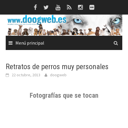
Saltar
al
contenido
Menú principal
Retratos de perros muy personales
22 octubre, 2013
doogweb
Fotografías que se tocan