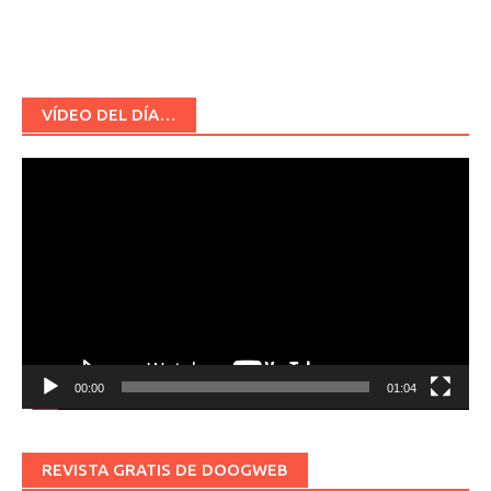
VÍDEO DEL DÍA…
Reproductor
de
vídeo
00:00
01:04
REVISTA GRATIS DE DOOGWEB