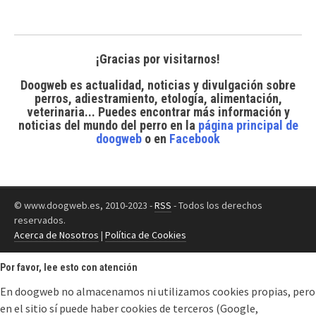
¡Gracias por visitarnos!
Doogweb es actualidad, noticias y divulgación sobre
perros, adiestramiento, etología, alimentación,
veterinaria... Puedes encontrar
más información y
noticias del mundo del perro
en la
página principal de
doogweb
o en
Facebook
© www.doogweb.es, 2010-2023 -
RSS
- Todos los derechos
reservados.
Acerca de Nosotros
|
Política de Cookies
Por favor, lee esto con atención
En doogweb no almacenamos ni utilizamos cookies propias, pero
en el sitio sí puede haber cookies de terceros (Google,