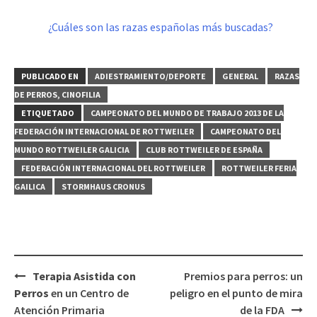
¿Cuáles son las razas españolas más buscadas?
PUBLICADO EN
ADIESTRAMIENTO/DEPORTE
GENERAL
RAZAS
DE PERROS, CINOFILIA
ETIQUETADO
CAMPEONATO DEL MUNDO DE TRABAJO 2013 DE LA
FEDERACIÓN INTERNACIONAL DE ROTTWEILER
CAMPEONATO DEL
MUNDO ROTTWEILER GALICIA
CLUB ROTTWEILER DE ESPAÑA
FEDERACIÓN INTERNACIONAL DEL ROTTWEILER
ROTTWEILER FERIA
GAILICA
STORMHAUS CRONUS
Navegación
Terapia Asistida con
Premios para perros: un
de
Perros
en un Centro de
peligro en el punto de mira
entradas
Atención Primaria
de la FDA