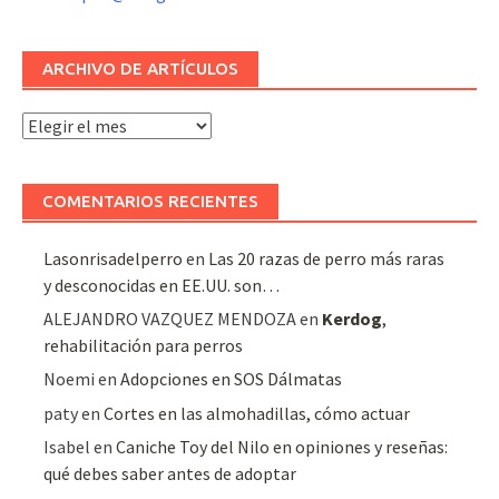
ARCHIVO DE ARTÍCULOS
Archivo
de
artículos
COMENTARIOS RECIENTES
Lasonrisadelperro
en
Las 20 razas de perro más raras
y desconocidas en EE.UU. son…
ALEJANDRO VAZQUEZ MENDOZA
en
Kerdog
,
rehabilitación para perros
Noemi
en
Adopciones en SOS Dálmatas
paty
en
Cortes en las almohadillas, cómo actuar
Isabel
en
Caniche Toy del Nilo en opiniones y reseñas:
qué debes saber antes de adoptar