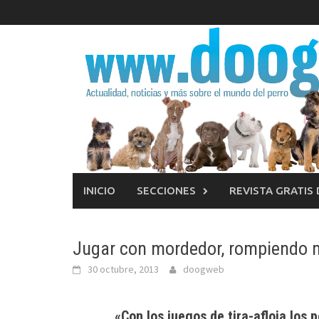
Saltar
al
contenido
INICIO
SECCIONES
REVISTA GRATIS
Jugar con mordedor, rompiendo 
30 octubre, 2013
doogweb
«Con los juegos de tira-afloja los