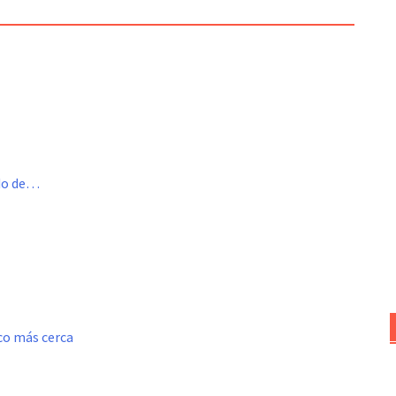
ado de…
oco más cerca