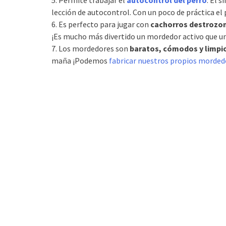
5. Permite trabajar el
autocontrol del perro
. El 
lección de autocontrol. Con un poco de práctica el 
6. Es perfecto para jugar con
cachorros destrozo
¡Es mucho más divertido un mordedor activo que una
7. Los mordedores son
baratos, cómodos y limpi
maña ¡Podemos
fabricar nuestros propios morded