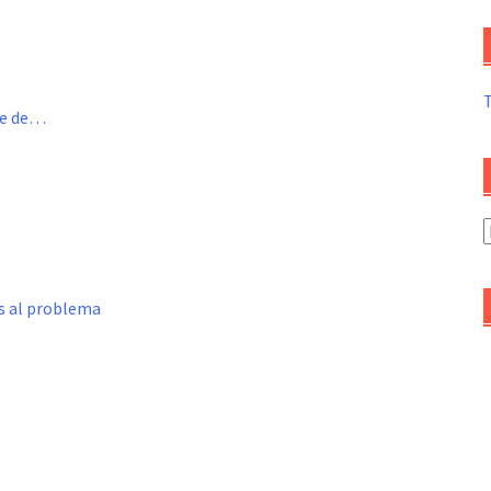
me de…
A
d
a
s al problema