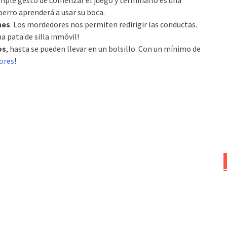
simple gesto de comenzar el juego y terminarlo es una
perro aprenderá a usar su boca.
nes
. Los mordedores nos permiten redirigir las conductas.
 pata de silla inmóvil!
os
, hasta se pueden llevar en un bolsillo. Con un mínimo de
ores
!