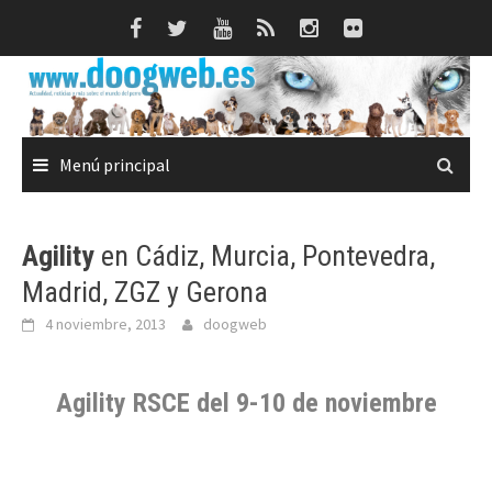
Saltar
al
contenido
Menú principal
Agility
en Cádiz, Murcia, Pontevedra,
Madrid, ZGZ y Gerona
4 noviembre, 2013
doogweb
Agility RSCE del 9-10 de noviembre