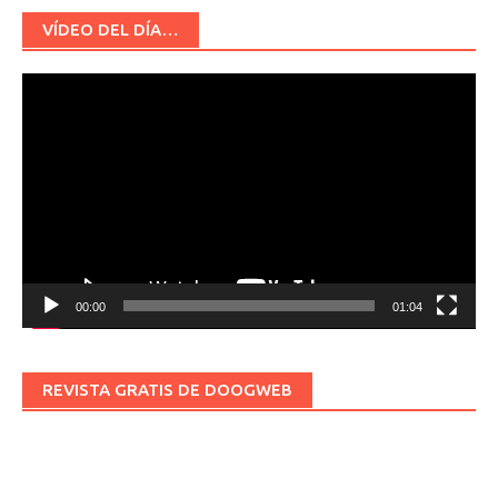
VÍDEO DEL DÍA…
Reproductor
de
vídeo
00:00
01:04
REVISTA GRATIS DE DOOGWEB