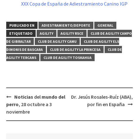
XXX Copa de España de Adiestramiento Canino IGP
PUBLICADO EN
ADIESTRAMIENTO/DEPORTE
GENERAL
ETIQUETADO
AGILITY
AGILITY RSCE
CLUB DE AGILITY CAMPO
DE GIBRALTAR
CLUB DE AGILITY CAMU
CLUB DE AGILITY ELS
DIMONIS DE BASCARA
CLUB DE AGILITY LA PRINCESA
CLUB DE
AGILITY TERCANS
CLUB DE AGILITY TOSKAHUA
Navegación
Noticias
del
mundo del
Dr. Jesús Rosales-Ruíz (ABA),
de
perro
, 28 octubre a 3
por fin en España
entradas
noviembre