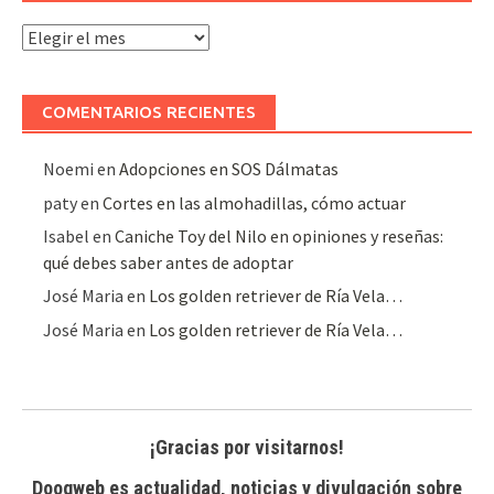
Archivo
de
artículos
COMENTARIOS RECIENTES
Noemi
en
Adopciones en SOS Dálmatas
paty
en
Cortes en las almohadillas, cómo actuar
Isabel
en
Caniche Toy del Nilo en opiniones y reseñas:
qué debes saber antes de adoptar
José Maria
en
Los golden retriever de Ría Vela…
José Maria
en
Los golden retriever de Ría Vela…
¡Gracias por visitarnos!
Doogweb es actualidad, noticias y divulgación sobre