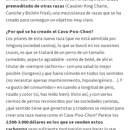
premeditado de otras razas
(Cavalier King Charle,
Caniche y Bichón frisé), una mezcolanza de razas que se ha
creado para conseguir un objetivo muy claro.
¿Por qué se ha creado el Cava-Poo-Chon?
Los pilares de esta nueva raza (que no está admitida por
ninguna sociedad canina), lo que se buscó en los sucesivos
cruces, es que se tratará de un perro de un tamaño
comedido, aspecto agradable -como de bebé, de ahí el
titular de «siempre cachorro»- con una salud lo mejor
posible (longevo) y que fuera cómodo en todos los sentidos
(no necesitar apenas mantenimiento, hipoalergénico…). Y
«a gusto del consumidor» en cuando a longitud de pelo,
rizado y color (sí, has leído bien). Visto así, y con varios
cientos de perros reconocidos por las sociedades caninas,
¿qué sentido tiene que genetistas y criadores se reúnan para
crear una raza nueva como el Cava-Poo-Chon? Parece los
2.500-3.000 dólares en los que se venden estos
cachorros
sean suficiente motivación para hacer lo que