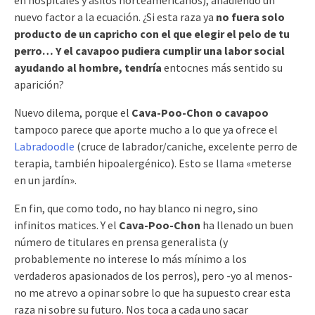
en hospitales y asilos norteamericanos), añadiendo un
nuevo factor a la ecuación. ¿Si esta raza ya
no fuera solo
producto de un capricho con el que elegir el pelo de tu
perro… Y el cavapoo pudiera cumplir una labor social
ayudando al hombre, tendría
entocnes más sentido su
aparición?
Nuevo dilema, porque el
Cava-Poo-Chon o cavapoo
tampoco parece que aporte mucho a lo que ya ofrece el
Labradoodle
(cruce de labrador/caniche, excelente perro de
terapia, también hipoalergénico). Esto se llama «meterse
en un jardín».
En fin, que como todo, no hay blanco ni negro, sino
infinitos matices. Y el
Cava-Poo-Chon
ha llenado un buen
número de titulares en prensa generalista (y
probablemente no interese lo más mínimo a los
verdaderos apasionados de los perros), pero -yo al menos-
no me atrevo a opinar sobre lo que ha supuesto crear esta
raza ni sobre su futuro. Nos toca a cada uno sacar