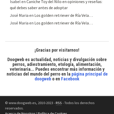
Isabel
en
Caniche Toy del Nilo en opiniones y reseñas:
qué debes saber antes de adoptar
José Maria
en
Los golden retriever de Ría Vela…
José Maria
en
Los golden retriever de Ría Vela…
¡Gracias por visitarnos!
Doogweb es actualidad, noticias y divulgación sobre
perros, adiestramiento, etología, alimentación,
veterinaria... Puedes encontrar
más información y
noticias del mundo del perro
en la
página principal de
doogweb
o en
Facebook
© www.doogweb.es, 2010-2023 -
RSS
- Todos los derechos
reservados.
Acerca de Nosotros
|
Política de Cookies