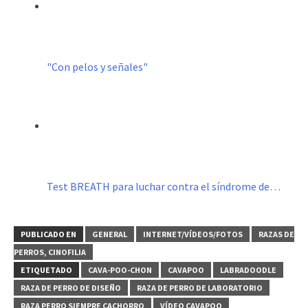
"Con pelos y señales"
Test BREATH para luchar contra el síndrome de…
PUBLICADO EN
GENERAL
INTERNET/VÍDEOS/FOTOS
RAZAS DE
PERROS, CINOFILIA
ETIQUETADO
CAVA-POO-CHON
CAVAPOO
LABRADOODLE
RAZA DE PERRO DE DISEÑO
RAZA DE PERRO DE LABORATORIO
RAZA PERRO SIEMPRE CACHORRO
VÍDEO CAVAPOO