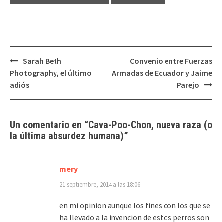
Navegación
Sarah Beth
Convenio entre Fuerzas
de
Photography, el último
Armadas de Ecuador y Jaime
entradas
adiós
Parejo
Un comentario en “
Cava-Poo-Chon
, nueva raza (o
la última absurdez humana)
”
mery
21 septiembre, 2014 a las 18:06
en mi opinion aunque los fines con los que se
ha llevado a la invencion de estos perros son