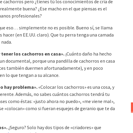
 cachorros pero ¿tienes tú los conocimientos de cría de
realmente buena? ¿Ese macho en el que piensas es el
manos profesionales?
que eso… simplemente no es posible. Bueno sí, se llama
s hacer (en EE.UU. claro). Que tu perra tenga una camada
n nada.
y tener los cachorros en casa».
¡Cuánto daño ha hecho
te un documental, porque una pandilla de cachorros en casa
 veces también duermen afortunadamente), y en poco
n lo que tengan a su alcance.
no hay problema».
«Colocar los cachorros» es una cosa, y
ferente. Además, no sabes cuántos cachorros tendrá tu
 frases como éstas: «justo ahora no puedo», «me viene mal»,
se «colocan» como si fueran esquejes de geranio que te da
os».
¿Seguro? Solo hay dos tipos de «criadores» que