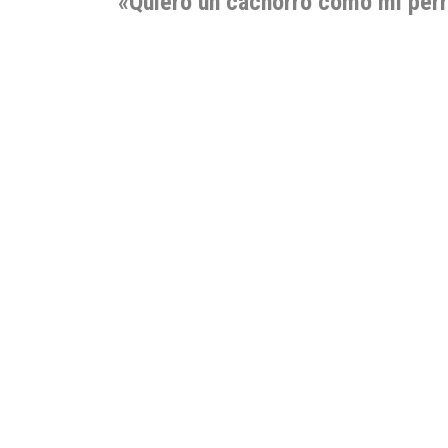
«Quiero un cachorro como mi perr