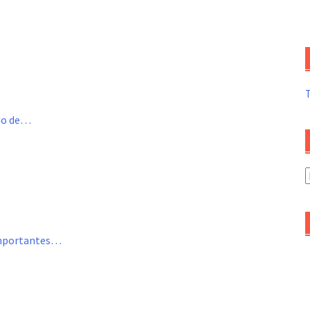
ado de…
A
d
a
 importantes…