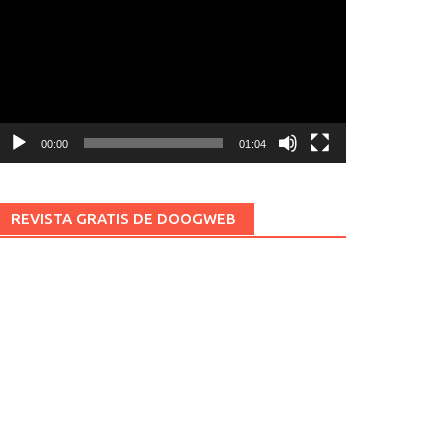
ídeo
00:00
01:04
REVISTA GRATIS DE DOOGWEB