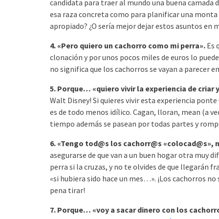
candidata para traer al mundo una buena camada de
esa raza concreta como para planificar una monta 
apropiado? ¿O sería mejor dejar estos asuntos en 
4. «Pero quiero un cachorro como mi perra».
Es 
clonación y por unos pocos miles de euros lo puede
no significa que los cachorros se vayan a parecer e
5. Porque… «quiero vivir la experiencia de criar 
Walt Disney! Si quieres vivir esta experiencia pon
es de todo menos idílico. Cagan, lloran, mean (a
tiempo además se pasean por todas partes y rompe
6. «Tengo tod@s los cachorr@s «colocad@s», 
asegurarse de que van a un buen hogar otra muy di
perra si la cruzas, y no te olvides de que llegarán
«si hubiera sido hace un mes…». ¡Los cachorros no 
pena tirar!
7. Porque… «voy a sacar dinero con los cachorr