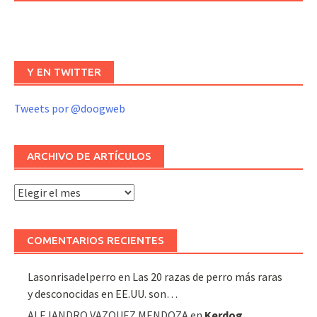
Y EN TWITTER
Tweets por @doogweb
ARCHIVO DE ARTÍCULOS
Archivo
de
artículos
COMENTARIOS RECIENTES
Lasonrisadelperro
en
Las 20 razas de perro más raras
y desconocidas en EE.UU. son…
ALEJANDRO VAZQUEZ MENDOZA
en
Kerdog
,