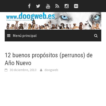
Saltar
al
contenido
Menú principal
12 buenos propósitos (perrunos) de
Año Nuevo
30 diciembre, 2013
doogweb