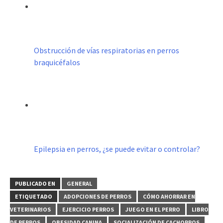
Obstrucción de vías respiratorias en perros
braquicéfalos
Epilepsia en perros, ¿se puede evitar o controlar?
PUBLICADO EN
GENERAL
ETIQUETADO
ADOPCIONES DE PERROS
CÓMO AHORRAR EN
VETERINARIOS
EJERCICIO PERROS
JUEGO EN EL PERRO
LIBRO
DE PERROS
OBESIDAD CANINA
SOCIALIZACIÓN DE CACHORROS