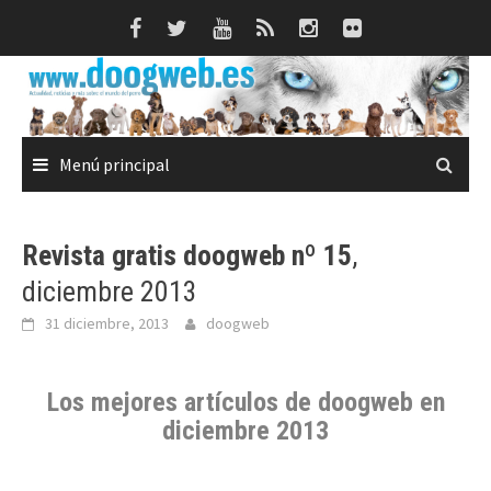
Saltar
al
contenido
Menú principal
Revista gratis doogweb nº 15
,
diciembre 2013
31 diciembre, 2013
doogweb
Los mejores artículos de doogweb en
diciembre 2013