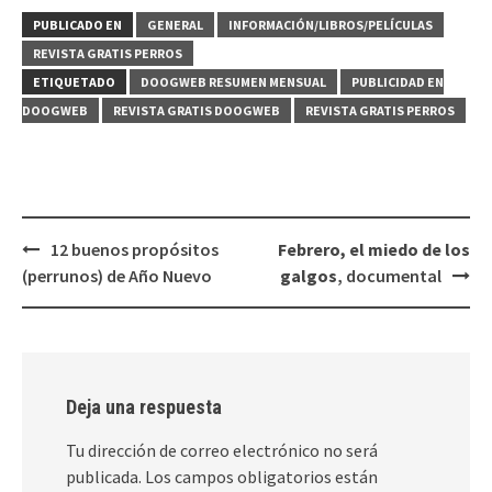
PUBLICADO EN
GENERAL
INFORMACIÓN/LIBROS/PELÍCULAS
REVISTA GRATIS PERROS
ETIQUETADO
DOOGWEB RESUMEN MENSUAL
PUBLICIDAD EN
DOOGWEB
REVISTA GRATIS DOOGWEB
REVISTA GRATIS PERROS
Navegación
12 buenos propósitos
Febrero, el miedo de los
de
(perrunos) de Año Nuevo
galgos
, documental
entradas
Deja una respuesta
Tu dirección de correo electrónico no será
publicada.
Los campos obligatorios están