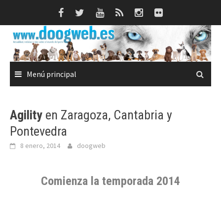
Saltar
al
contenido
Menú principal
Agility
en Zaragoza, Cantabria y
Pontevedra
8 enero, 2014
doogweb
Comienza la temporada 2014