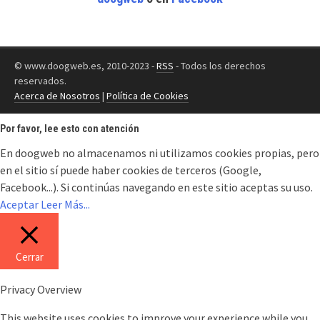
© www.doogweb.es, 2010-2023 -
RSS
- Todos los derechos
reservados.
Acerca de Nosotros
|
Política de Cookies
Por favor, lee esto con atención
En doogweb no almacenamos ni utilizamos cookies propias, pero
en el sitio sí puede haber cookies de terceros (Google,
Facebook...). Si continúas navegando en este sitio aceptas su uso.
Aceptar
Leer Más...
Cerrar
Privacy Overview
This website uses cookies to improve your experience while you