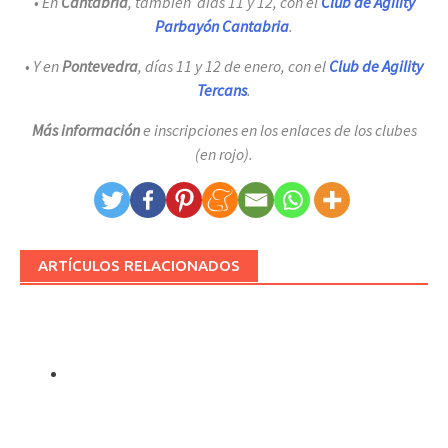
• En
Cantabria
, también días 11 y 12, con el
Club de Agility
Parbayón Cantabria
.
• Y en
Pontevedra
, días 11 y 12 de enero, con el
Club de Agility
Tercans
.
Más información
e inscripciones en los enlaces de los clubes
(en rojo).
ARTÍCULOS RELACIONADOS