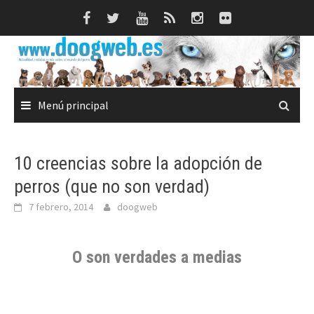
Saltar
al
contenido
Menú principal
10 creencias sobre la adopción de
perros (que no son verdad)
7 febrero, 2014
doogweb
O son verdades a medias