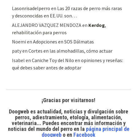
Lasonrisadelperro
en
Las 20 razas de perro más raras
y desconocidas en EE.UU. son…
ALEJANDRO VAZQUEZ MENDOZA
en
Kerdog
,
rehabilitación para perros
Noemi
en
Adopciones en SOS Dálmatas
paty
en
Cortes en las almohadillas, cómo actuar
Isabel
en
Caniche Toy del Nilo en opiniones y reseñas:
qué debes saber antes de adoptar
¡Gracias por visitarnos!
Doogweb es actualidad, noticias y divulgación sobre
perros, adiestramiento, etología, alimentación,
veterinaria... Puedes encontrar
más información y
noticias del mundo del perro
en la
página principal de
doogweb
o en
Facebook