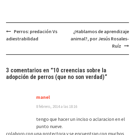
Navegación
Perros: predación Vs
¿Hablamos de aprendizaje
de
adiestrabilidad
animal?, por Jesús Rosales-
entradas
Ruíz
3 comentarios en “
10 creencias sobre la
adopción de perros (que no son verdad)
”
manel
8 febrero, 2014 a las 18:16
tengo que hacer un inciso o aclaracion en el
punto nueve.
colaboro con una protectora y se encuentran con muchos