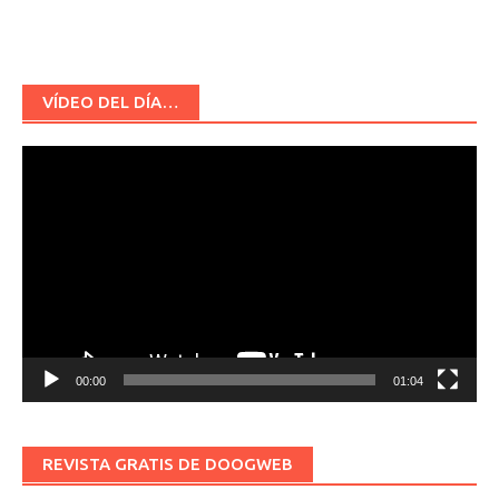
VÍDEO DEL DÍA…
Reproductor
de
vídeo
00:00
01:04
REVISTA GRATIS DE DOOGWEB