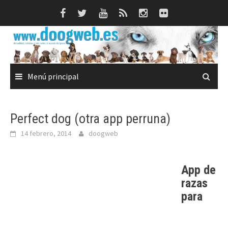
Saltar
al
contenido
Menú principal
Perfect dog (otra app perruna)
14 febrero, 2014
doogweb
App de
razas
para