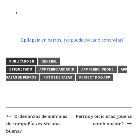
Epilepsia en perros, ¿se puede evitar o controlar?
PUBLICADO EN
GENERAL
ETIQUETADO
APP PERRO ANDROID
APP PERRO IPHONE
APP
RAZAS DE PERROS
FOTOS DE RAZAS
PERFECT DOG APP
Navegación
Ordenanzas de animales
Perros y bicicletas ¿buena
de
de compañía ¿existe una
combinación?
entradas
buena?