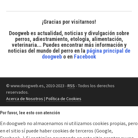
¡Gracias por visitarnos!
Doogweb es actualidad, noticias y divulgación sobre
perros, adiestramiento, etología, alimentación,
veterinaria... Puedes encontrar
más información y
noticias del mundo del perro
en la
página principal de
doogweb
o en
Facebook
© www.doogweb.es, 2010-2023 -
RSS
- Todos los derechos
reservados.
Acerca de Nosotros
|
Política de Cookies
Por favor, lee esto con atención
En doogweb no almacenamos ni utilizamos cookies propias, pero
en el sitio sí puede haber cookies de terceros (Google,