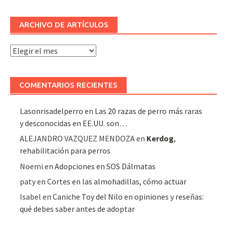
ARCHIVO DE ARTÍCULOS
Archivo
de
artículos
COMENTARIOS RECIENTES
Lasonrisadelperro
en
Las 20 razas de perro más raras
y desconocidas en EE.UU. son…
ALEJANDRO VAZQUEZ MENDOZA
en
Kerdog
,
rehabilitación para perros
Noemi
en
Adopciones en SOS Dálmatas
paty
en
Cortes en las almohadillas, cómo actuar
Isabel
en
Caniche Toy del Nilo en opiniones y reseñas:
qué debes saber antes de adoptar