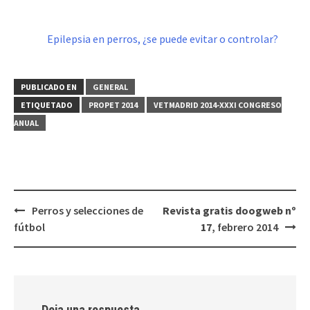
Epilepsia en perros, ¿se puede evitar o controlar?
PUBLICADO EN
GENERAL
ETIQUETADO
PROPET 2014
VETMADRID 2014-XXXI CONGRESO
ANUAL
Navegación
Perros y selecciones de
Revista gratis doogweb nº
de
fútbol
17
, febrero 2014
entradas
Deja una respuesta