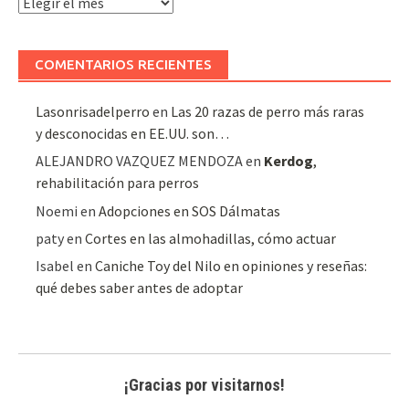
Archivo
de
artículos
COMENTARIOS RECIENTES
Lasonrisadelperro
en
Las 20 razas de perro más raras
y desconocidas en EE.UU. son…
ALEJANDRO VAZQUEZ MENDOZA
en
Kerdog
,
rehabilitación para perros
Noemi
en
Adopciones en SOS Dálmatas
paty
en
Cortes en las almohadillas, cómo actuar
Isabel
en
Caniche Toy del Nilo en opiniones y reseñas:
qué debes saber antes de adoptar
¡Gracias por visitarnos!