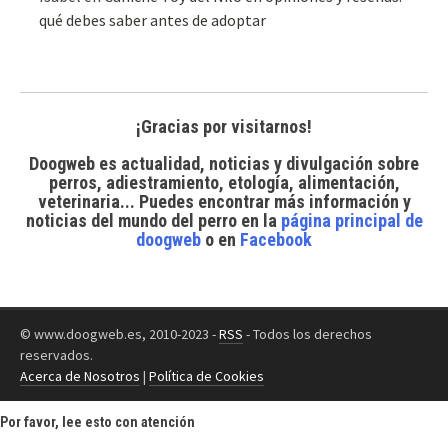
qué debes saber antes de adoptar
¡Gracias por visitarnos!
Doogweb es actualidad, noticias y divulgación sobre
perros, adiestramiento, etología, alimentación,
veterinaria... Puedes encontrar
más información y
noticias del mundo del perro
en la
página principal de
doogweb
o en
Facebook
© www.doogweb.es, 2010-2023 -
RSS
- Todos los derechos
reservados.
Acerca de Nosotros
|
Política de Cookies
Por favor, lee esto con atención