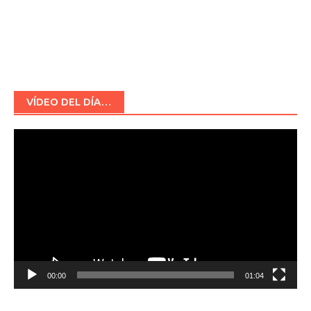
VÍDEO DEL DÍA…
Reproductor
de
vídeo
00:00
01:04