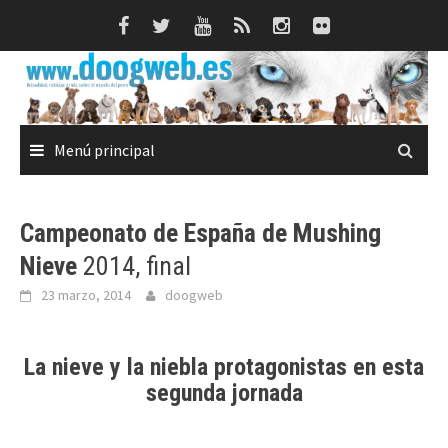
Saltar
al
contenido
Menú principal
Campeonato de España de Mushing
Nieve
2014, final
23 marzo, 2014
doogweb
La nieve y la niebla protagonistas en esta
segunda jornada