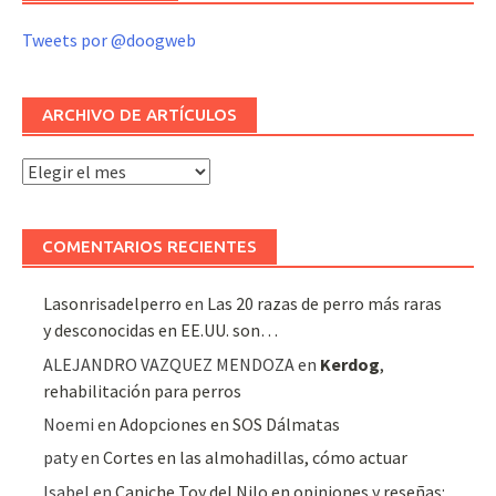
Tweets por @doogweb
ARCHIVO DE ARTÍCULOS
Archivo
de
artículos
COMENTARIOS RECIENTES
Lasonrisadelperro
en
Las 20 razas de perro más raras
y desconocidas en EE.UU. son…
ALEJANDRO VAZQUEZ MENDOZA
en
Kerdog
,
rehabilitación para perros
Noemi
en
Adopciones en SOS Dálmatas
paty
en
Cortes en las almohadillas, cómo actuar
Isabel
en
Caniche Toy del Nilo en opiniones y reseñas: