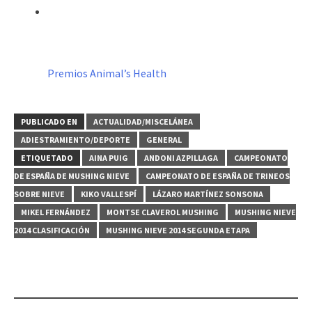
Premios Animal’s Health
PUBLICADO EN
ACTUALIDAD/MISCELÁNEA
ADIESTRAMIENTO/DEPORTE
GENERAL
ETIQUETADO
AINA PUIG
ANDONI AZPILLAGA
CAMPEONATO
DE ESPAÑA DE MUSHING NIEVE
CAMPEONATO DE ESPAÑA DE TRINEOS
SOBRE NIEVE
KIKO VALLESPÍ
LÁZARO MARTÍNEZ SONSONA
MIKEL FERNÁNDEZ
MONTSE CLAVEROL MUSHING
MUSHING NIEVE
2014 CLASIFICACIÓN
MUSHING NIEVE 2014 SEGUNDA ETAPA