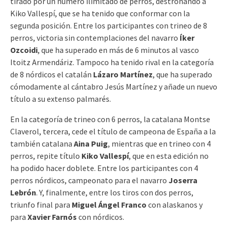
tirado por un número ilimitado de perros, destronando a
Kiko Vallespí, que se ha tenido que conformar con la
segunda posición. Entre los participantes con trineo de 8
perros, victoria sin contemplaciones del navarro
Íker
Ozcoidi
, que ha superado en más de 6 minutos al vasco
Itoitz Armendáriz. Tampoco ha tenido rival en la categoría
de 8 nórdicos el catalán
Lázaro Martínez
, que ha superado
cómodamente al cántabro Jesús Martínez y añade un nuevo
título a su extenso palmarés.
En la categoría de trineo con 6 perros, la catalana Montse
Claverol, tercera, cede el título de campeona de España a la
también catalana
Aina Puig
, mientras que en trineo con 4
perros, repite título
Kiko Vallespí
, que en esta edición no
ha podido hacer doblete. Entre los participantes con 4
perros nórdicos, campeonato para el navarro
Joserra
Lebrón
. Y, finalmente, entre los tiros con dos perros,
triunfo final para
Miguel Ángel Franco
con alaskanos y
para
Xavier Farnós
con nórdicos.