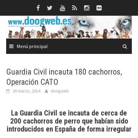
Saltar
al
contenido
Menú principal
Guardia Civil incauta 180 cachorros,
Operación CATO
26 marzo, 2014
doogweb
La Guardia Civil se incauta de cerca de
200 cachorros de perro que habían sido
introducidos en España de forma irregular