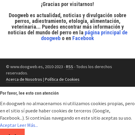
¡Gracias por visitarnos!
Doogweb es actualidad, noticias y divulgación sobre
perros, adiestramiento, etología, alimentación,
veterinaria... Puedes encontrar
más información y
noticias del mundo del perro
en la
página principal de
doogweb
o en
Facebook
© www.doogweb.es, 2010-2023 -
RSS
- Todos los derechos
reservados.
Acerca de Nosotros
|
Política de Cookies
Por favor, lee esto con atención
En doogweb no almacenamos ni utilizamos cookies propias, pero
en el sitio sí puede haber cookies de terceros (Google,
Facebook...). Si continúas navegando en este sitio aceptas su uso.
Aceptar
Leer Más...