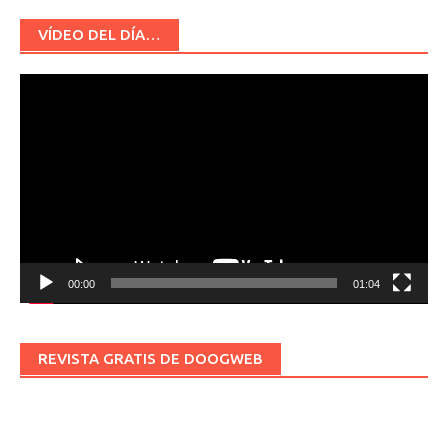
VÍDEO DEL DÍA…
Reproductor
de
vídeo
00:00
01:04
REVISTA GRATIS DE DOOGWEB