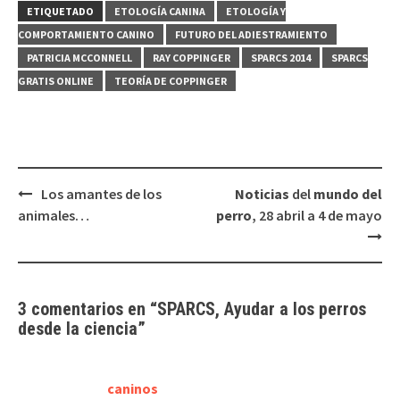
ETIQUETADO
ETOLOGÍA CANINA
ETOLOGÍA Y
COMPORTAMIENTO CANINO
FUTURO DEL ADIESTRAMIENTO
PATRICIA MCCONNELL
RAY COPPINGER
SPARCS 2014
SPARCS
GRATIS ONLINE
TEORÍA DE COPPINGER
Navegación
Los amantes de los
Noticias
del
mundo del
de
animales…
perro
, 28 abril a 4 de mayo
entradas
3 comentarios en “
SPARCS, Ayudar a los perros
desde la ciencia
”
caninos