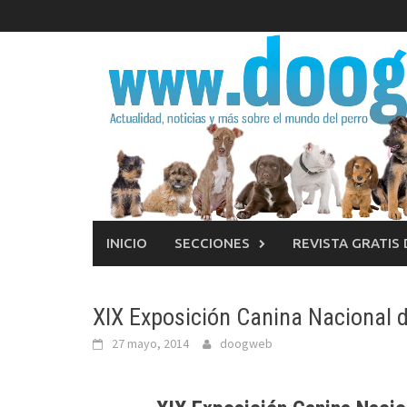
Saltar
al
contenido
INICIO
SECCIONES
REVISTA GRATIS
XIX Exposición Canina Nacional d
27 mayo, 2014
doogweb