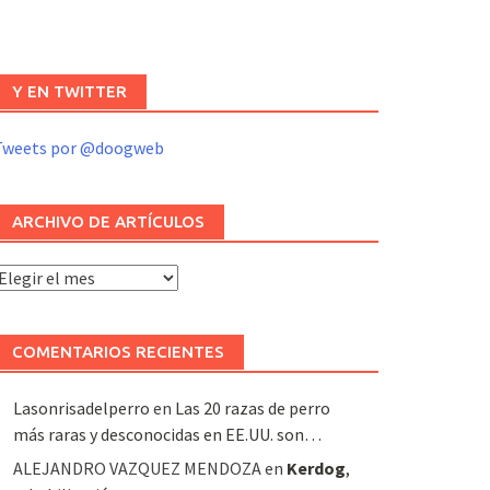
Y EN TWITTER
Tweets por @doogweb
ARCHIVO DE ARTÍCULOS
rchivo
e
rtículos
COMENTARIOS RECIENTES
Lasonrisadelperro
en
Las 20 razas de perro
más raras y desconocidas en EE.UU. son…
ALEJANDRO VAZQUEZ MENDOZA
en
Kerdog
,