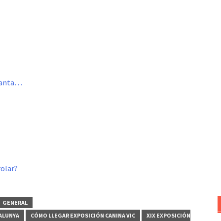
nfanta…
rolar?
GENERAL
TALUNYA
CÓMO LLEGAR EXPOSICIÓN CANINA VIC
XIX EXPOSICIÓN