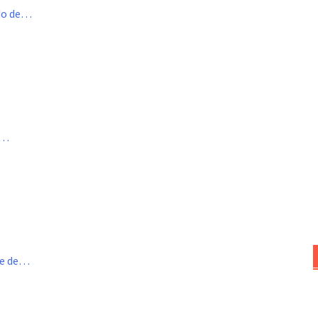
ado de…
a…
me de…