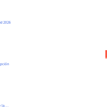
id 2026
opción
de la…