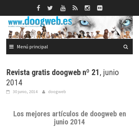
Saltar
al
contenido
Menú principal
Revista gratis doogweb nº 21
, junio
2014
30 junio, 2014
doogweb
Los mejores artículos de doogweb en
junio 2014