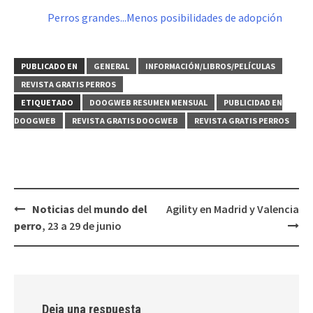
Perros grandes...Menos posibilidades de adopción
PUBLICADO EN
GENERAL
INFORMACIÓN/LIBROS/PELÍCULAS
REVISTA GRATIS PERROS
ETIQUETADO
DOOGWEB RESUMEN MENSUAL
PUBLICIDAD EN
DOOGWEB
REVISTA GRATIS DOOGWEB
REVISTA GRATIS PERROS
Navegación
Noticias
del
mundo del
Agility en Madrid y Valencia
de
perro
, 23 a 29 de junio
entradas
Deja una respuesta