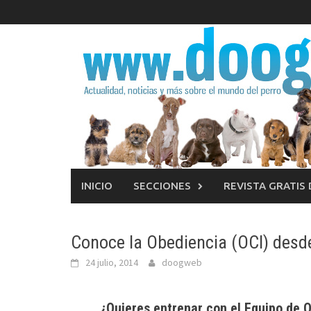
Saltar
al
contenido
INICIO
SECCIONES
REVISTA GRATIS
Conoce la Obediencia (OCI) desd
24 julio, 2014
doogweb
¿Quieres entrenar con el
Equipo de O