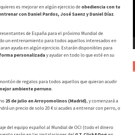
 quieres es mejorar en algún ejercicio de
obediencia con tu
v
entrenar con Daniel Pardos, José Saenz y Daniel Díaz
.
epresentantes de España para el próximo Mundial de
ndo un entrenamiento para todos aquellos interesados en
itaran ayuda en algún ejercicio. Estarán disponibles para
 forma personalizada
y ayudar en todo lo que esté en su
montón de regalos para todos aquellos que quieran acudir
 mejor ambiente perruno
.
imo
25 de julio en Arroyomolinos (Madrid)
, y comenzará a
drá un precio de solo 20 € si acudes a entrenar con perro, o
aje del equipo español al Mundial de OCI (todo el dinero
l evento serán en las instalaciones del
G.T. Click&Dog
en