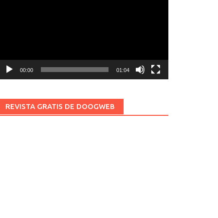
ídeo
00:00
01:04
REVISTA GRATIS DE DOOGWEB