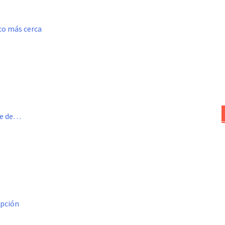
oco más cerca
me de…
opción