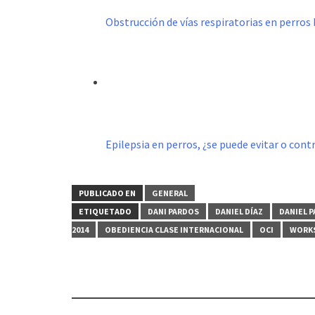
Obstrucción de vías respiratorias en perros
Epilepsia en perros, ¿se puede evitar o cont
PUBLICADO EN
GENERAL
ETIQUETADO
DANI PARDOS
DANIEL DÍAZ
DANIEL 
2014
OBEDIENCIA CLASE INTERNACIONAL
OCI
WORKS