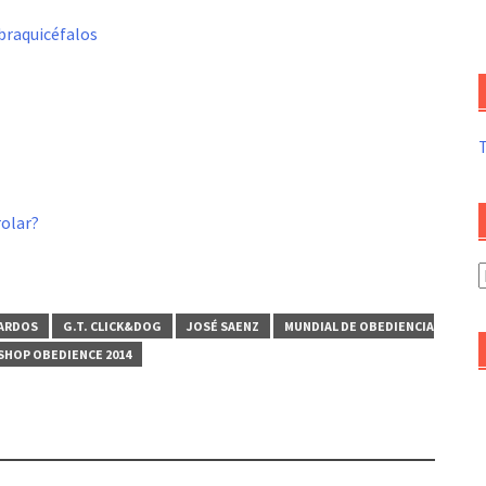
 braquicéfalos
rolar?
A
d
a
PARDOS
G.T. CLICK&DOG
JOSÉ SAENZ
MUNDIAL DE OBEDIENCIA
HOP OBEDIENCE 2014