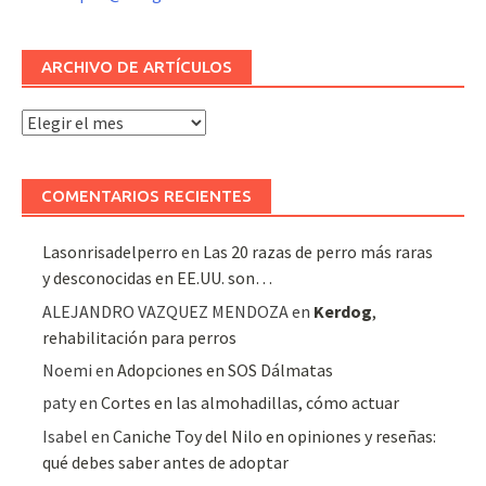
ARCHIVO DE ARTÍCULOS
Archivo
de
artículos
COMENTARIOS RECIENTES
Lasonrisadelperro
en
Las 20 razas de perro más raras
y desconocidas en EE.UU. son…
ALEJANDRO VAZQUEZ MENDOZA
en
Kerdog
,
rehabilitación para perros
Noemi
en
Adopciones en SOS Dálmatas
paty
en
Cortes en las almohadillas, cómo actuar
Isabel
en
Caniche Toy del Nilo en opiniones y reseñas:
qué debes saber antes de adoptar