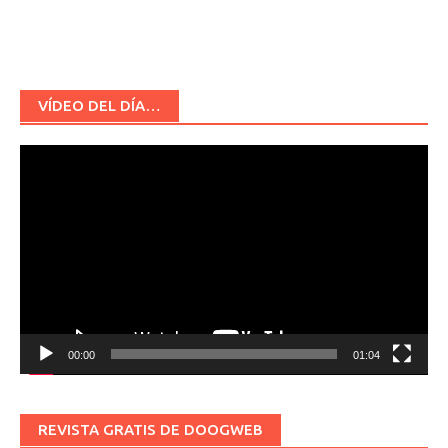
VÍDEO DEL DÍA…
Reproductor
de
vídeo
00:00
01:04
REVISTA GRATIS DE DOOGWEB