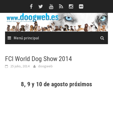
Saltar
al
contenido
Menú principal
FCI World Dog Show 2014
25 julio, 2014
doogweb
8, 9 y 10 de agosto próximos