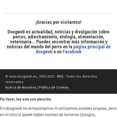
¡Gracias por visitarnos!
Doogweb es actualidad, noticias y divulgación sobre
perros, adiestramiento, etología, alimentación,
veterinaria... Puedes encontrar
más información y
noticias del mundo del perro
en la
página principal de
doogweb
o en
Facebook
© www.doogweb.es, 2010-2023 -
RSS
- Todos los derechos
reservados.
Acerca de Nosotros
|
Política de Cookies
Por favor, lee esto con atención
En doogweb no almacenamos ni utilizamos cookies propias, pero
en el sitio sí puede haber cookies de terceros (Google,