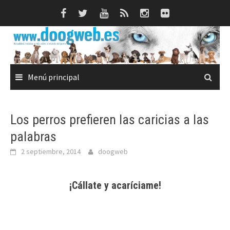
Saltar
al
contenido
Menú principal
Los perros prefieren las caricias a las
palabras
2 septiembre, 2014
doogweb
¡Cállate y acaríciame!