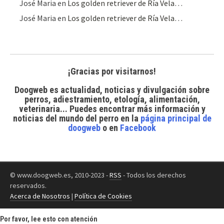
José Maria
en
Los golden retriever de Ría Vela…
José Maria
en
Los golden retriever de Ría Vela…
¡Gracias por visitarnos!
Doogweb es actualidad, noticias y divulgación sobre
perros, adiestramiento, etología, alimentación,
veterinaria... Puedes encontrar
más información y
noticias del mundo del perro
en la
página principal de
doogweb
o en
Facebook
© www.doogweb.es, 2010-2023 -
RSS
- Todos los derechos
reservados.
Acerca de Nosotros
|
Política de Cookies
Por favor, lee esto con atención