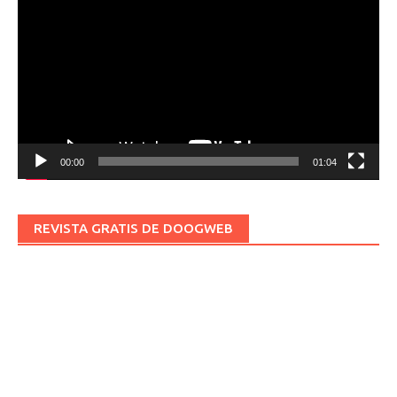
de
vídeo
00:00
01:04
REVISTA GRATIS DE DOOGWEB