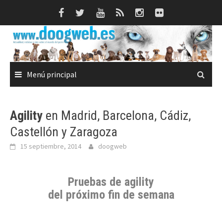
Saltar
al
contenido
Menú principal
Agility
en Madrid, Barcelona, Cádiz,
Castellón y Zaragoza
15 septiembre, 2014
doogweb
Pruebas de agility
del próximo fin de semana