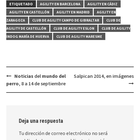
ETIQUETADO
AGILITY EN BARCELONA
AGILITY EN CÁDIZ
AGILITY EN CASTELLÓN
AGILITY EN MADRID
AGILITY EN
ZARAGOZA
CLUB DE AGILITY CAMPO DE GIBRALTAR
CLUB DE
AGILITY DE CASTELLÓN
CLUB DE AGILITY ESLON
CLUB DE AGILITY
INDOG MARÍA DE HUERVA
CLUB DE AGILITY MARESME
Navegación
Noticias
del
mundo del
Salpican 2014, en imágenes
de
perro
, 8 a 14 de septiembre
entradas
Deja una respuesta
Tu dirección de correo electrónico no será