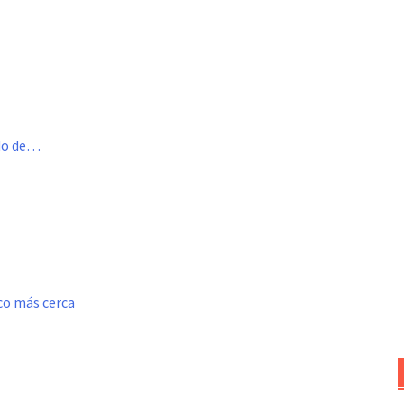
ado de…
oco más cerca