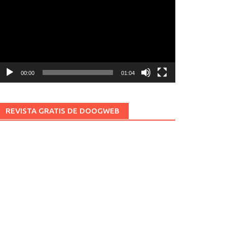
ídeo
00:00
01:04
REVISTA GRATIS DE DOOGWEB