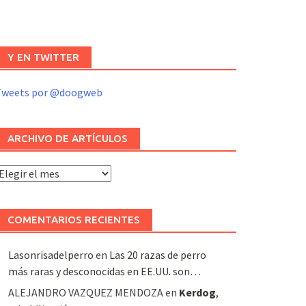
Y EN TWITTER
Tweets por @doogweb
ARCHIVO DE ARTÍCULOS
rchivo
e
rtículos
COMENTARIOS RECIENTES
Lasonrisadelperro
en
Las 20 razas de perro
más raras y desconocidas en EE.UU. son…
ALEJANDRO VAZQUEZ MENDOZA
en
Kerdog
,