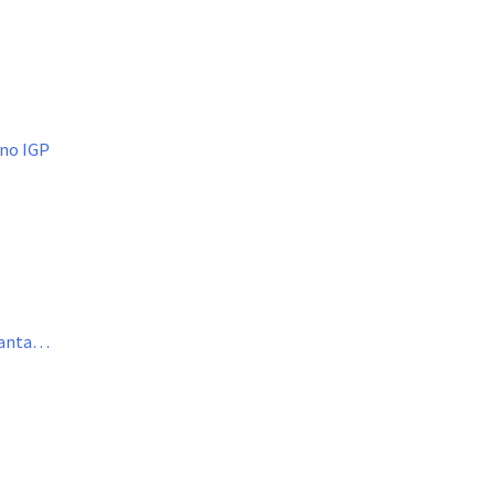
ino IGP
nfanta…