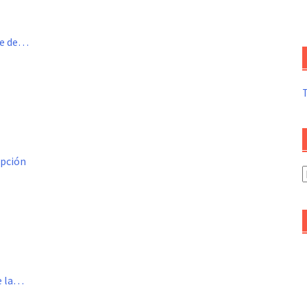
me de…
opción
A
d
a
de la…