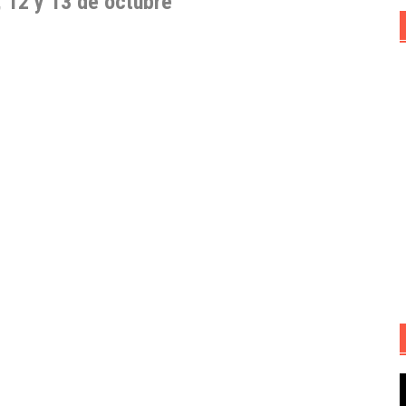
, 12 y 13 de octubre
R
d