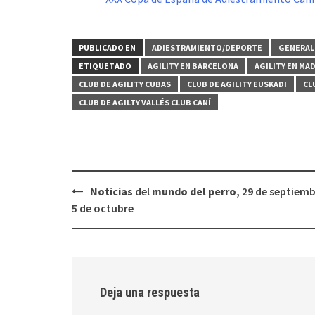
PUBLICADO EN
ADIESTRAMIENTO/DEPORTE
GENERAL
ETIQUETADO
AGILITY EN BARCELONA
AGILITY EN MA
CLUB DE AGILITY CUBAS
CLUB DE AGILITY EUSKADI
CL
CLUB DE AGILTY VALLÉS CLUB CANÍ
Navegación
Noticias
del
mundo del perro
, 29 de septiemb
de
5 de octubre
entradas
Deja una respuesta