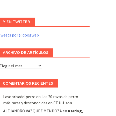
Y EN TWITTER
Tweets por @doogweb
ARCHIVO DE ARTÍCULOS
rchivo
e
rtículos
COMENTARIOS RECIENTES
Lasonrisadelperro
en
Las 20 razas de perro
más raras y desconocidas en EE.UU. son…
ALEJANDRO VAZQUEZ MENDOZA
en
Kerdog
,