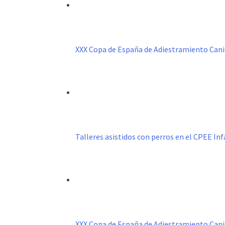
XXX Copa de España de Adiestramiento Can
Talleres asistidos con perros en el CPEE I
XXX Copa de España de Adiestramiento Can