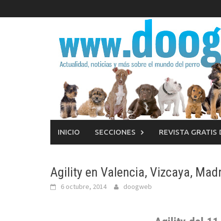
Saltar
al
contenido
INICIO
SECCIONES
REVISTA GRATIS
Agility en Valencia, Vizcaya, Madr
6 octubre, 2014
doogweb