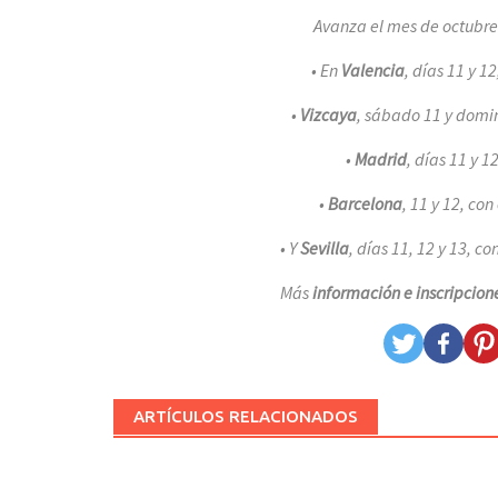
Avanza el mes de octubr
• En
Valencia
, días 11 y 12
•
Vizcaya
, sábado 11 y domi
•
Madrid
, días 11 y 1
•
Barcelona
, 11 y 12, con
• Y
Sevilla
, días 11, 12 y 13, co
Más
información e inscripcion
ARTÍCULOS RELACIONADOS