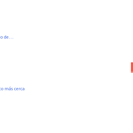
ado de…
oco más cerca