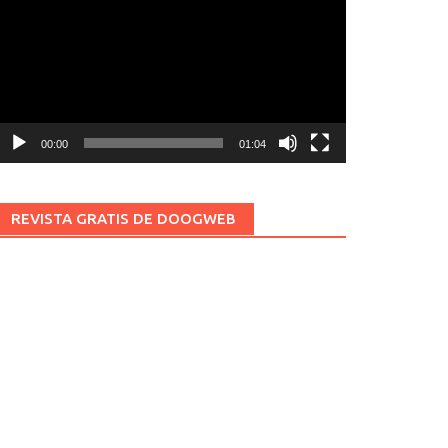
ídeo
00:00
01:04
REVISTA GRATIS DE DOOGWEB