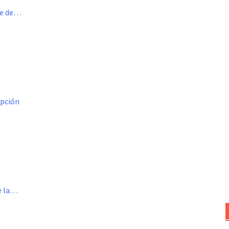
me de…
opción
de la…