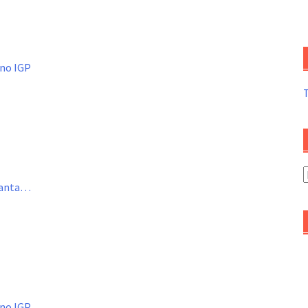
ino IGP
A
nfanta…
d
a
ino IGP