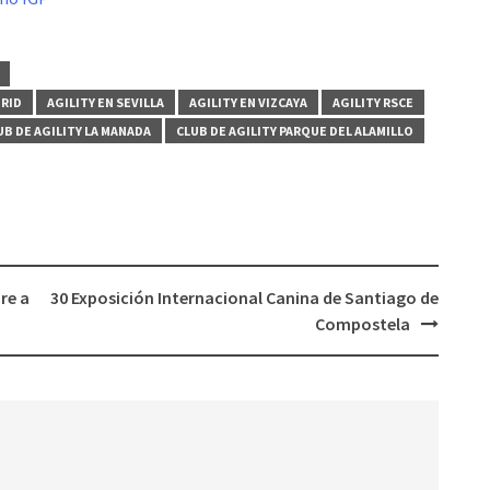
DRID
AGILITY EN SEVILLA
AGILITY EN VIZCAYA
AGILITY RSCE
UB DE AGILITY LA MANADA
CLUB DE AGILITY PARQUE DEL ALAMILLO
re a
30 Exposición Internacional Canina de Santiago de
Compostela