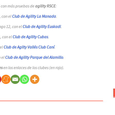
e con más pruebas de
agility RSCE
:
, con el
Club de Agility La Manada
.
ngo 12, con el
Club de Agility Euskadi
.
2, con el
Club de Agility Cubas
.
 el
Club de Agilty Vallés Club Caní
.
n el
Club de Agility Parque del Alamillo
.
es
en los enlaces de los clubes (en rojo).