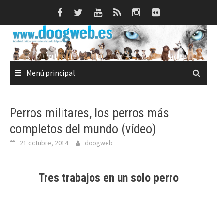
Saltar
al
contenido
Menú principal
Perros militares, los perros más
completos del mundo (vídeo)
21 octubre, 2014
doogweb
Tres trabajos en un solo perro