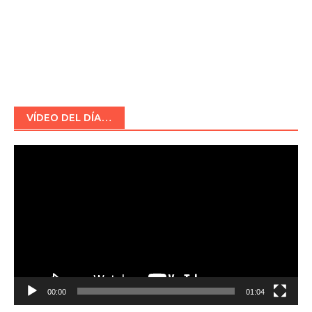
VÍDEO DEL DÍA…
Reproductor
de
vídeo
00:00
01:04