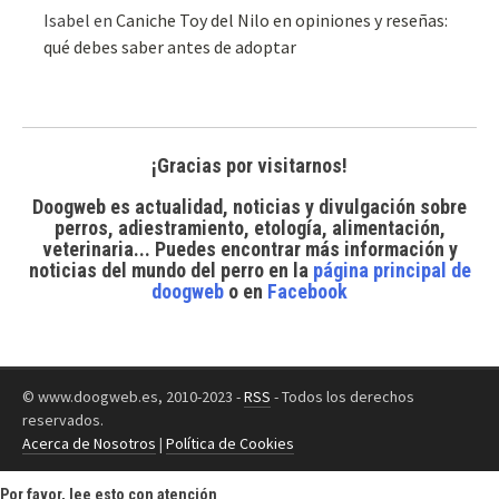
Isabel
en
Caniche Toy del Nilo en opiniones y reseñas:
qué debes saber antes de adoptar
¡Gracias por visitarnos!
Doogweb es actualidad, noticias y divulgación sobre
perros, adiestramiento, etología, alimentación,
veterinaria... Puedes encontrar
más información y
noticias del mundo del perro
en la
página principal de
doogweb
o en
Facebook
© www.doogweb.es, 2010-2023 -
RSS
- Todos los derechos
reservados.
Acerca de Nosotros
|
Política de Cookies
Por favor, lee esto con atención