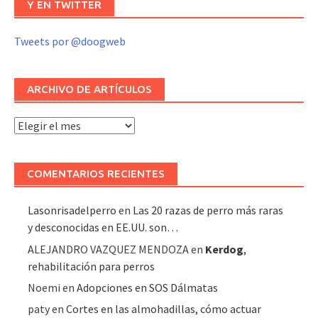
Y EN TWITTER
Tweets por @doogweb
ARCHIVO DE ARTÍCULOS
Archivo
de
artículos
COMENTARIOS RECIENTES
Lasonrisadelperro
en
Las 20 razas de perro más raras
y desconocidas en EE.UU. son…
ALEJANDRO VAZQUEZ MENDOZA
en
Kerdog
,
rehabilitación para perros
Noemi
en
Adopciones en SOS Dálmatas
paty
en
Cortes en las almohadillas, cómo actuar