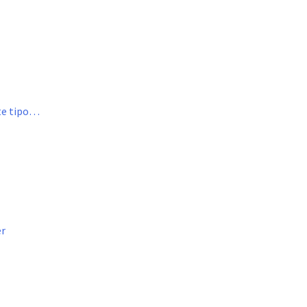
ste tipo…
er