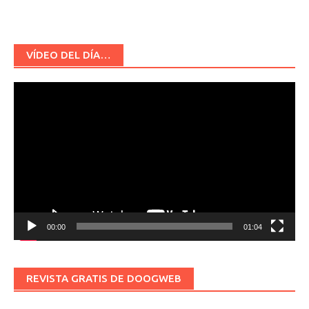
VÍDEO DEL DÍA…
Reproductor
de
vídeo
00:00
01:04
REVISTA GRATIS DE DOOGWEB