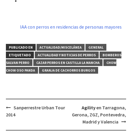
IAA con perros en residencias de personas mayores
PUBLICADO EN
ACTUALIDAD/MISCELÁNEA
GENERAL
ETIQUETADO
ACTUALIDAD Y NOTICIAS DE PERROS
BOMBEROS
SALVAN PERRO
CAZAR PERROS EN CASTILLA LA MANCHA
CHOW
CHOW OSO PANDA
GRANJA DE CACHORROS BURGOS
Navegación
Sanperrestre Urban Tour
Agility
en Tarragona,
de
2014
Gerona, ZGZ, Pontevedra,
entradas
Madrid y Valencia