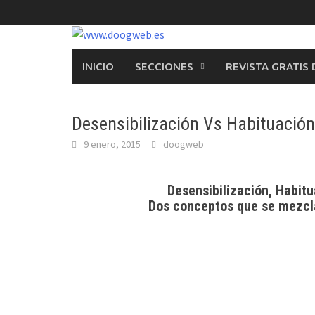
Saltar
al
contenido
INICIO
SECCIONES
REVISTA GRATIS
Desensibilización Vs Habituación
9 enero, 2015
doogweb
Desensibilización, Habit
Dos conceptos que se mezclan