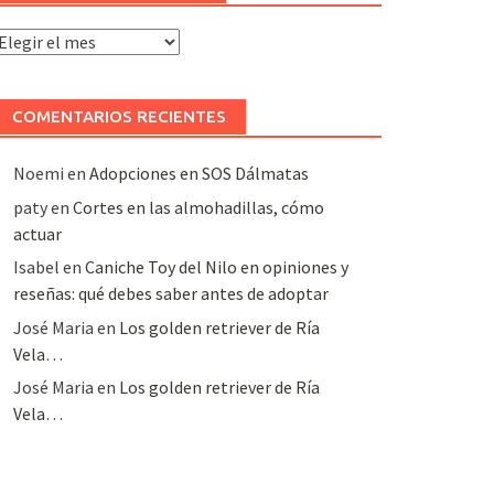
rchivo
e
rtículos
COMENTARIOS RECIENTES
Noemi
en
Adopciones en SOS Dálmatas
paty
en
Cortes en las almohadillas, cómo
actuar
Isabel
en
Caniche Toy del Nilo en opiniones y
reseñas: qué debes saber antes de adoptar
José Maria
en
Los golden retriever de Ría
Vela…
José Maria
en
Los golden retriever de Ría
Vela…