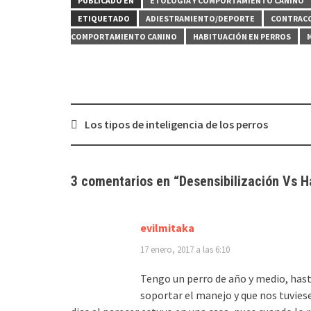
PUBLICADO EN
ETOLOGÍA Y COMPORTAMIENTO CANINO
ETIQUETADO
ADIESTRAMIENTO/DEPORTE
CONTRAC
COMPORTAMIENTO CANINO
HABITUACIÓN EN PERROS
Navegación
Los tipos de inteligencia de los perros
de
entradas
3 comentarios en “
Desensibilización Vs H
evilmitaka
17 enero, 2017 a las 6:10
Tengo un perro de año y medio, has
soportar el manejo y que nos tuvies