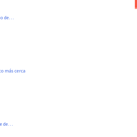
ado de…
oco más cerca
me de…