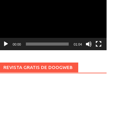
ídeo
00:00
01:04
REVISTA GRATIS DE DOOGWEB