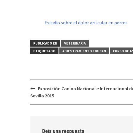
Estudio sobre el dolor articular en perros
PUBLICADO EN
VETERINARIA
ETIQUETADO
ADIESTRAMIENTO EDUCAN
CURSO DE A
Navegación
Exposición Canina Nacional e Internacional d
de
Sevilla 2015
entradas
Deja una respuesta