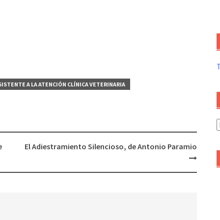
SISTENTE A LA ATENCIÓN CLÍNICA VETERINARIA
A
d
e
El Adiestramiento Silencioso, de Antonio Paramio
a