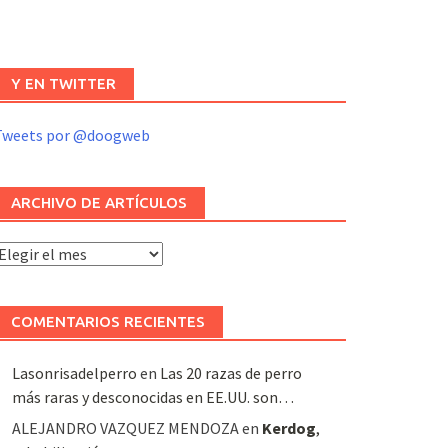
Y EN TWITTER
Tweets por @doogweb
ARCHIVO DE ARTÍCULOS
rchivo
e
rtículos
COMENTARIOS RECIENTES
Lasonrisadelperro
en
Las 20 razas de perro
más raras y desconocidas en EE.UU. son…
ALEJANDRO VAZQUEZ MENDOZA
en
Kerdog
,