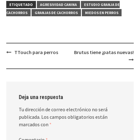
ETIQUETADO
AGRESIVIDAD CANINA
ESTUDIO GRANJA DE
CACHORROS
GRANJAS DE CACHORROS
MIEDOS EN PERROS
Navegación
TTouch para perros
Brutus tiene ¡patas nuevas!
de
entradas
Deja una respuesta
Tu dirección de correo electrónico no será
publicada.
Los campos obligatorios están
marcados con
*
Comentario
*