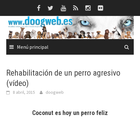
Saltar
al
contenido
Menú principal
Rehabilitación de un perro agresivo
(vídeo)
8 abril, 2015
doogweb
Coconut es hoy un perro feliz