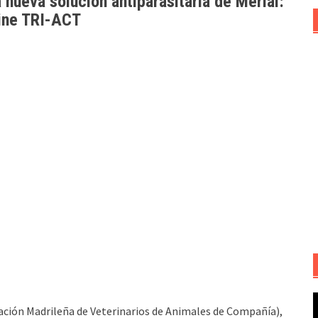
nueva solución antiparasitaria de Merial:
line TRI-ACT
R
ación Madrileña de Veterinarios de Animales de Compañía),
d