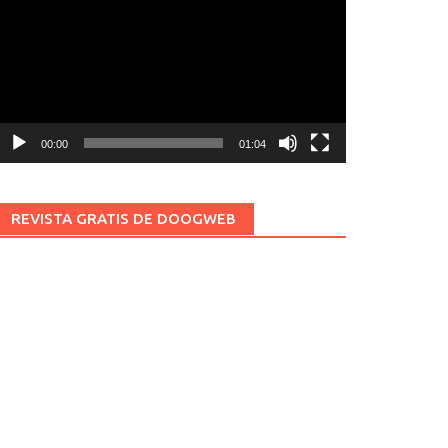
ídeo
00:00
01:04
REVISTA GRATIS DE DOOGWEB