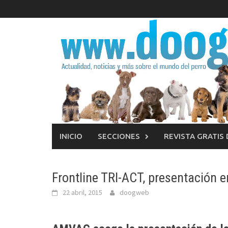
Saltar
al
contenido
INICIO
SECCIONES
REVISTA GRATIS
Frontline TRI-ACT, presentación
22 abril, 2015
doogweb