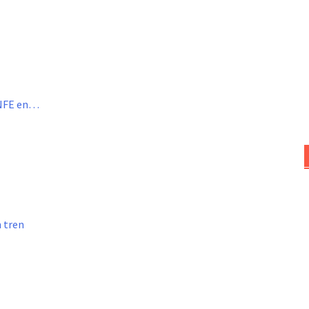
ENFE en…
n tren