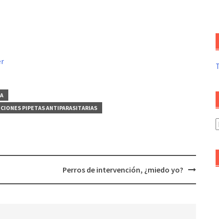
er
IA
CIONES PIPETAS ANTIPARASITARIAS
A
d
a
Perros de intervención, ¿miedo yo?