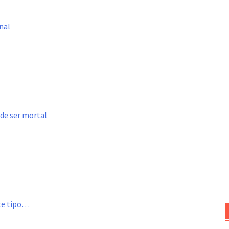
nal
ede ser mortal
ste tipo…