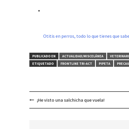
Otitis en perros, todo lo que tienes que sab
PUBLICADO EN
ACTUALIDAD/MISCELÁNEA
VETERINAR
ETIQUETADO
FRONTLINE TRI-ACT
PIPETA
PRECAU
Navegación
¡He visto una salchicha que vuela!
de
entradas