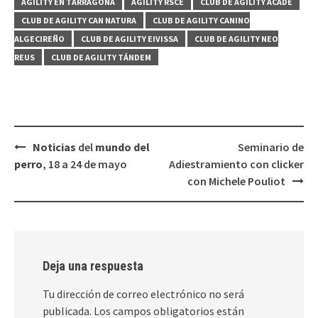
AGILITY EN TARRAGONA
AGILITY RSCE
CLUB DE AGILITY ACADE
CLUB DE AGILITY CAN NATURA
CLUB DE AGILITY CANINO
ALGECIREÑO
CLUB DE AGILITY EIVISSA
CLUB DE AGILITY NEO
REUS
CLUB DE AGILITY TÁNDEM
Navegación
Noticias
del
mundo del
Seminario de
de
perro
, 18 a 24 de mayo
Adiestramiento con clicker
entradas
con Michele Pouliot
Deja una respuesta
Tu dirección de correo electrónico no será
publicada.
Los campos obligatorios están