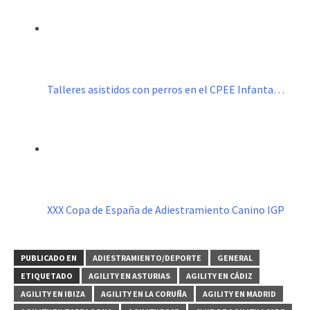
Talleres asistidos con perros en el CPEE Infanta…
XXX Copa de España de Adiestramiento Canino IGP
PUBLICADO EN
ADIESTRAMIENTO/DEPORTE
GENERAL
ETIQUETADO
AGILITY EN ASTURIAS
AGILITY EN CÁDIZ
AGILITY EN IBIZA
AGILITY EN LA CORUÑA
AGILITY EN MADRID