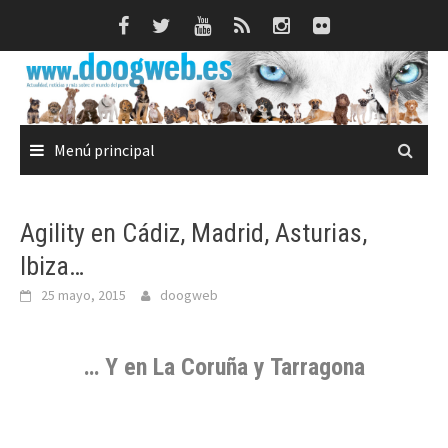
Saltar
al
contenido
Menú principal
Agility en Cádiz, Madrid, Asturias,
Ibiza…
25 mayo, 2015
doogweb
… Y en La Coruña y Tarragona