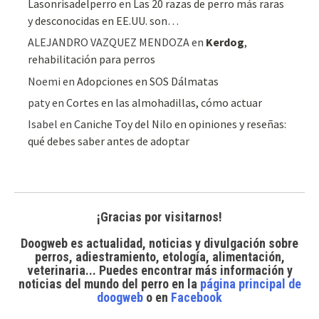
Lasonrisadelperro
en
Las 20 razas de perro más raras
y desconocidas en EE.UU. son…
ALEJANDRO VAZQUEZ MENDOZA
en
Kerdog
,
rehabilitación para perros
Noemi
en
Adopciones en SOS Dálmatas
paty
en
Cortes en las almohadillas, cómo actuar
Isabel
en
Caniche Toy del Nilo en opiniones y reseñas:
qué debes saber antes de adoptar
¡Gracias por visitarnos!
Doogweb es actualidad, noticias y divulgación sobre
perros, adiestramiento, etología, alimentación,
veterinaria... Puedes encontrar
más información y
noticias del mundo del perro
en la
página principal de
doogweb
o en
Facebook