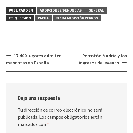
PUBLICADO EN
ADOPCIONES/DENUNCIAS
GENERAL
ETIQUETADO
PACMA
PACMA ADOPCIÓN PERROS
Navegación
17.400 lugares admiten
Perrotón Madrid y los
de
mascotas en España
ingresos del evento
entradas
Deja una respuesta
Tu dirección de correo electrónico no será
publicada.
Los campos obligatorios están
marcados con
*