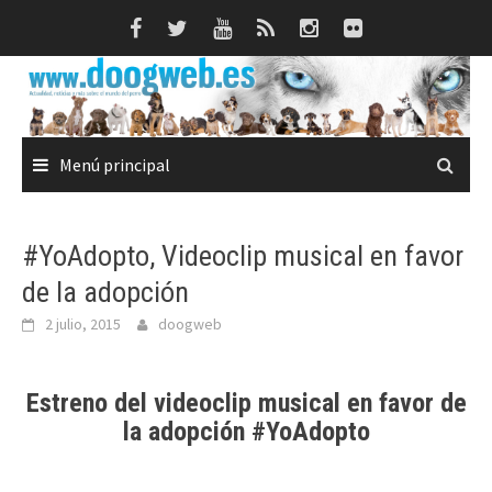
Saltar
al
contenido
Menú principal
#YoAdopto, Videoclip musical en favor
de la adopción
2 julio, 2015
doogweb
Estreno del videoclip musical en favor de
la adopción
#YoAdopto