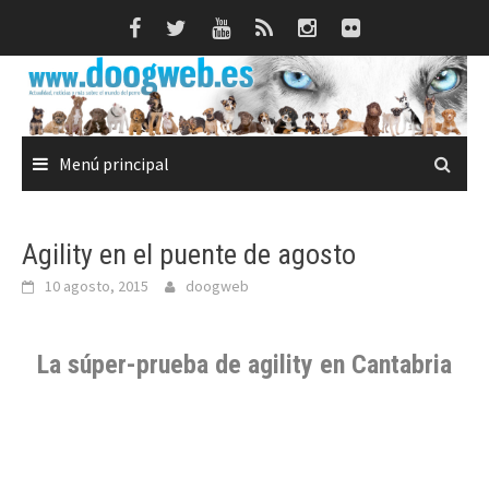
Saltar
al
contenido
Menú principal
Agility en el puente de agosto
10 agosto, 2015
doogweb
La súper-prueba de agility en Cantabria