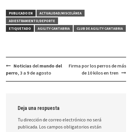
PUBLICADO EN
ACTUALIDAD/MISCELÁNEA
ADIESTRAMIENTO/DEPORTE
ETIQUETADO
AGILITY CANTABRIA
CLUB DE AGILITY CANTABRIA
Navegación
Noticias
del
mundo del
Firma por los perros de más
de
perro
, 3 a 9 de agosto
de 10 kilos en tren
entradas
Deja una respuesta
Tu dirección de correo electrónico no será
publicada.
Los campos obligatorios están