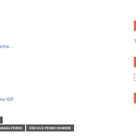
nfanta…
A
d
a
ino IGP
LAMADA PERRO
VÍNCULO PERRO HOMBRE