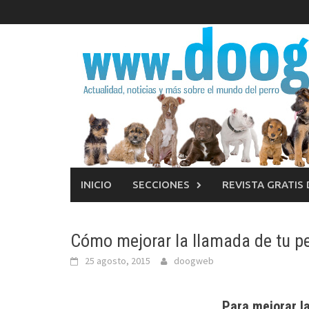
Saltar
al
contenido
INICIO
SECCIONES
REVISTA GRATIS
Cómo mejorar la llamada de tu pe
25 agosto, 2015
doogweb
Para mejorar l