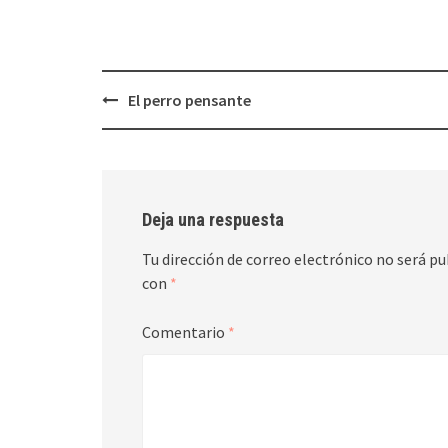
Navegación
El perro pensante
de
entradas
Deja una respuesta
Tu dirección de correo electrónico no será pu
con
*
Comentario
*