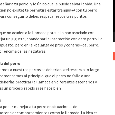
ñar a tu perro, y lo único que le puede salvar la vida. Una
v
cien no existe) te permitirá estar tranquil@ con tu perro
 para conseguirlo debes respetar estos tres puntos:
 que no acuden a la llamada porque la han asociado con
ar un juguete, abandonar la interacción con otro perro. La
upuesto, pero en la «balanza de pros y contras» del perro,
or encima de las negativas.
da del perro
os a nuestros perros se deberían «refrescar» a lo largo
comentamos al principio: que el perro no falle a una
, deberías practicar la llamada en diferentes escenarios y
es un proceso rápido si se hace bien.
i
 poder manejar a tu perro en situaciones de
 potenciar comportamientos como la llamada. La idea es