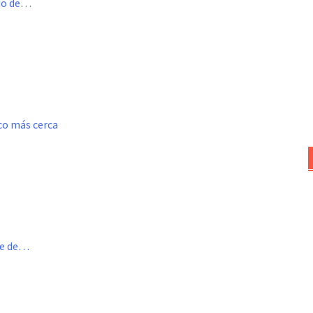
ado de…
oco más cerca
me de…