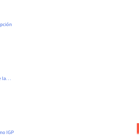
opción
de la…
ino IGP