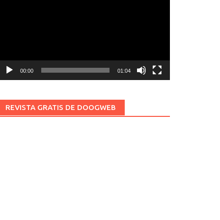
ídeo
00:00
01:04
REVISTA GRATIS DE DOOGWEB