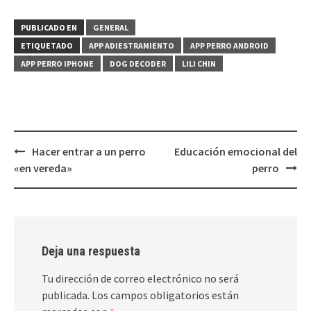
PUBLICADO EN
GENERAL
ETIQUETADO
APP ADIESTRAMIENTO
APP PERRO ANDROID
APP PERRO IPHONE
DOG DECODER
LILI CHIN
Navegación
Hacer entrar a un perro
Educación emocional del
de
«en vereda»
perro
entradas
Deja una respuesta
Tu dirección de correo electrónico no será
publicada.
Los campos obligatorios están