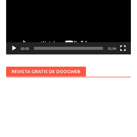
vídeo
00:00
01:04
REVISTA GRATIS DE DOOGWEB