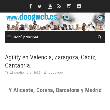
Saltar
al
contenido
Menú principal
Agility en Valencia, Zaragoza, Cádiz,
Cantabria…
21 septiembre, 2015
doogweb
Y Alicante, Coruña, Barcelona y Madrid