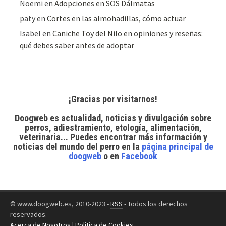
Noemi
en
Adopciones en SOS Dálmatas
paty
en
Cortes en las almohadillas, cómo actuar
Isabel
en
Caniche Toy del Nilo en opiniones y reseñas:
qué debes saber antes de adoptar
¡Gracias por visitarnos!
Doogweb es actualidad, noticias y divulgación sobre
perros, adiestramiento, etología, alimentación,
veterinaria... Puedes encontrar
más información y
noticias del mundo del perro
en la
página principal de
doogweb
o en
Facebook
© www.doogweb.es, 2010-2023 -
RSS
- Todos los derechos
reservados.
Acerca de Nosotros
|
Política de Cookies