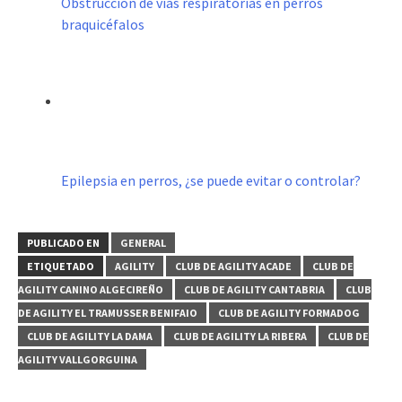
Obstrucción de vías respiratorias en perros
braquicéfalos
Epilepsia en perros, ¿se puede evitar o controlar?
PUBLICADO EN
GENERAL
ETIQUETADO
AGILITY
CLUB DE AGILITY ACADE
CLUB DE
AGILITY CANINO ALGECIREÑO
CLUB DE AGILITY CANTABRIA
CLUB
DE AGILITY EL TRAMUSSER BENIFAIO
CLUB DE AGILITY FORMADOG
CLUB DE AGILITY LA DAMA
CLUB DE AGILITY LA RIBERA
CLUB DE
AGILITY VALLGORGUINA