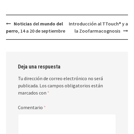
Navegación
Noticias
del
mundo del
Introducción al TTouch® y a
de
perro
, 14 a 20 de septiembre
la Zoofarmacognosis
entradas
Deja una respuesta
Tu dirección de correo electrónico no será
publicada.
Los campos obligatorios están
marcados con
*
Comentario
*