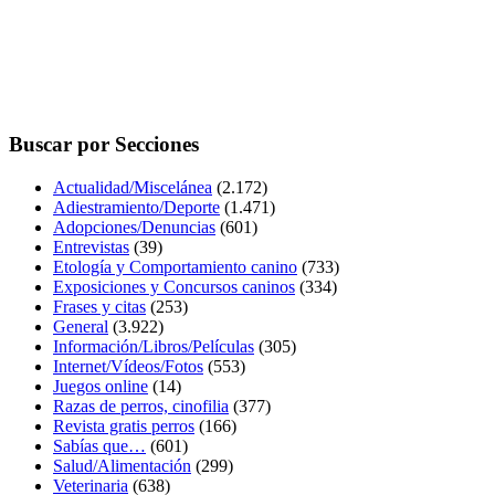
Buscar por Secciones
Actualidad/Miscelánea
(2.172)
Adiestramiento/Deporte
(1.471)
Adopciones/Denuncias
(601)
Entrevistas
(39)
Etología y Comportamiento canino
(733)
Exposiciones y Concursos caninos
(334)
Frases y citas
(253)
General
(3.922)
Información/Libros/Películas
(305)
Internet/Vídeos/Fotos
(553)
Juegos online
(14)
Razas de perros, cinofilia
(377)
Revista gratis perros
(166)
Sabías que…
(601)
Salud/Alimentación
(299)
Veterinaria
(638)