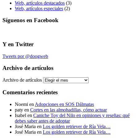
Web, artículos destacados
(3)
Web, artículos especiales
(2)
Síguenos en Facebook
Y en Twitter
Tweets por @doogweb
Archivo de artículos
Archivo de artículos
Comentarios recientes
Noemi
en
Adopciones en SOS Dálmatas
paty
en
Cortes en las almohadillas, cómo actuar
Isabel
en
Caniche Toy del Nilo en opiniones y reseñas: qué
debes saber antes de adoptar
José Maria
en
Los golden retriever de Ría Vela…
José Maria
en
Los golden retriever de Ría Vela…