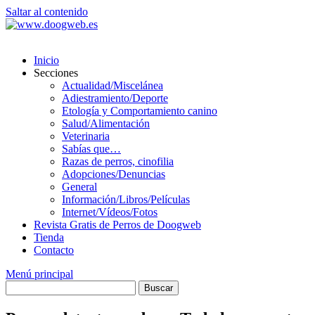
Saltar al contenido
Inicio
Secciones
Actualidad/Miscelánea
Adiestramiento/Deporte
Etología y Comportamiento canino
Salud/Alimentación
Veterinaria
Sabías que…
Razas de perros, cinofilia
Adopciones/Denuncias
General
Información/Libros/Películas
Internet/Vídeos/Fotos
Revista Gratis de Perros de Doogweb
Tienda
Contacto
Menú principal