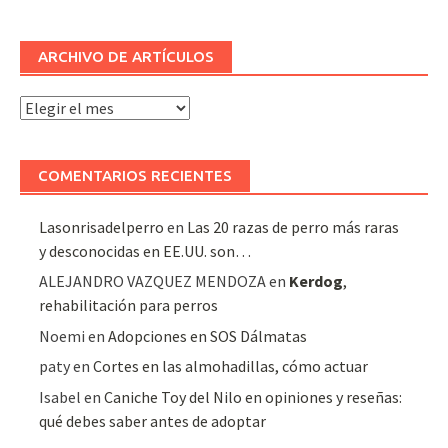
ARCHIVO DE ARTÍCULOS
Archivo
de
artículos
COMENTARIOS RECIENTES
Lasonrisadelperro
en
Las 20 razas de perro más raras
y desconocidas en EE.UU. son…
ALEJANDRO VAZQUEZ MENDOZA
en
Kerdog
,
rehabilitación para perros
Noemi
en
Adopciones en SOS Dálmatas
paty
en
Cortes en las almohadillas, cómo actuar
Isabel
en
Caniche Toy del Nilo en opiniones y reseñas:
qué debes saber antes de adoptar