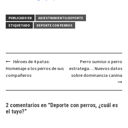
PUBLICADO EN
ADIESTRAMIENTO/DEPORTE
ETIQUETADO
DEPORTE CON PERROS
Navegación
Héroes de 4 patas:
Perro sumiso o perro
de
Homenaje a los perros de sus
estratega… Nuevos datos
entradas
compañeros
sobre dominancia canina
2 comentarios en “
Deporte con perros, ¿cuál es
el tuyo?
”