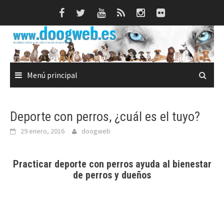
Saltar
al
contenido
Menú principal
Deporte con perros, ¿cuál es el tuyo?
29 enero, 2016
doogweb
Practicar deporte con perros ayuda al bienestar
de perros y dueños