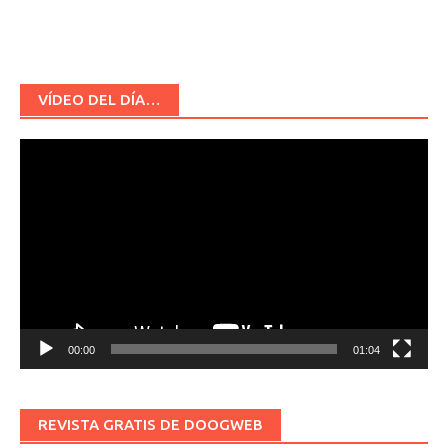
VÍDEO DEL DÍA…
Reproductor
de
vídeo
00:00
01:04
REVISTA GRATIS DE DOOGWEB